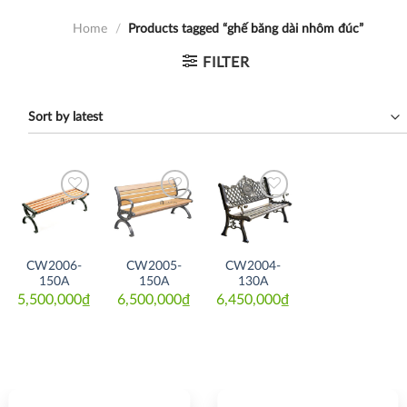
Home
/
Products tagged “ghế băng dài nhôm đúc”
FILTER
Thích
Thích
Thích
CW2006-
CW2005-
CW2004-
150A
150A
130A
5,500,000
₫
6,500,000
₫
6,450,000
₫