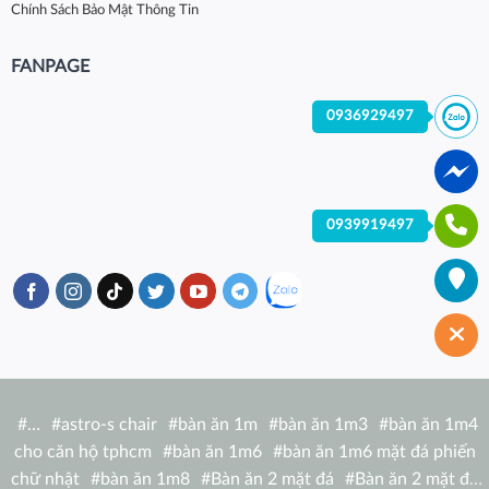
Chính Sách Bảo Mật Thông Tin
FANPAGE
0936929497
0939919497
#
…
#
astro-s chair
#
bàn ăn 1m
#
bàn ăn 1m3
#
bàn ăn 1m4
cho căn hộ tphcm
#
bàn ăn 1m6
#
bàn ăn 1m6 mặt đá phiến
chữ nhật
#
bàn ăn 1m8
#
Bàn ăn 2 mặt đá
#
Bàn ăn 2 mặt đá