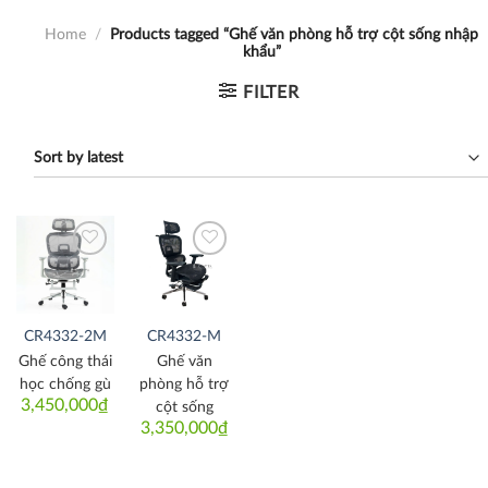
Home
/
Products tagged “Ghế văn phòng hỗ trợ cột sống nhập
khẩu”
FILTER
Thích
Thích
CR4332-2M
CR4332-M
Ghế công thái
Ghế văn
học chống gù
phòng hỗ trợ
3,450,000
₫
cột sống
3,350,000
₫