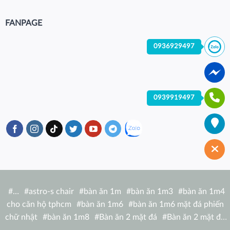
FANPAGE
0936929497
0939919497
#
…
#
astro-s chair
#
bàn ăn 1m
#
bàn ăn 1m3
#
bàn ăn 1m4
cho căn hộ tphcm
#
bàn ăn 1m6
#
bàn ăn 1m6 mặt đá phiến
chữ nhật
#
bàn ăn 1m8
#
Bàn ăn 2 mặt đá
#
Bàn ăn 2 mặt đá
tròn
#
bàn ăn 6 người
#
Bàn ăn bàn nhà hàng hiện đại
#
Bàn ăn