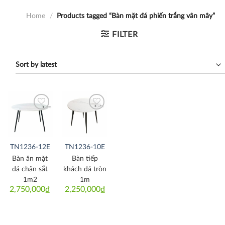
Home
/
Products tagged “Bàn mặt đá phiến trắng vân mây”
FILTER
Thích
Thích
TN1236-12E
TN1236-10E
Bàn ăn mặt
Bàn tiếp
đá chân sắt
khách đá tròn
1m2
1m
2,750,000
₫
2,250,000
₫