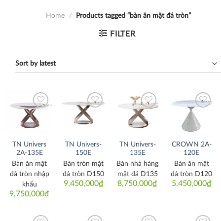
Home
/
Products tagged “bàn ăn mặt đá tròn”
FILTER
Thích
Thích
Thích
Thích
TN Univers
TN Univers-
TN Univers-
CROWN 2A-
2A-135E
150E
135E
120E
Bàn ăn mặt
Bàn tròn mặt
Bàn nhà hàng
Bàn ăn mặt
đá tròn nhập
đá tròn D150
mặt đá D135
đá tròn D120
9,450,000
₫
8,750,000
₫
5,450,000
₫
khẩu
9,750,000
₫