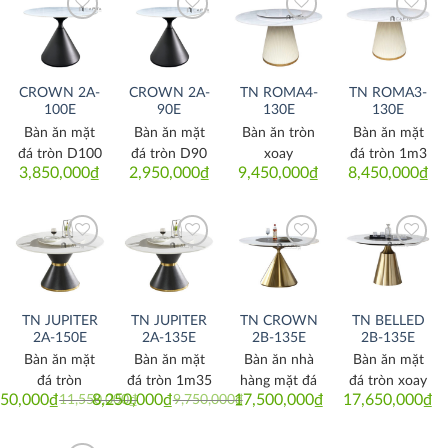
Thích
Thích
Thích
Thích
CROWN 2A-
CROWN 2A-
TN ROMA4-
TN ROMA3-
100E
90E
130E
130E
Bàn ăn mặt
Bàn ăn mặt
Bàn ăn tròn
Bàn ăn mặt
đá tròn D100
đá tròn D90
xoay
đá tròn 1m3
3,850,000
₫
2,950,000
₫
9,450,000
₫
8,450,000
₫
Thích
Thích
Thích
Thích
TN JUPITER
TN JUPITER
TN CROWN
TN BELLED
2A-150E
2A-135E
2B-135E
2B-135E
Bàn ăn mặt
Bàn ăn mặt
Bàn ăn nhà
Bàn ăn mặt
đá tròn
đá tròn 1m35
hàng mặt đá
đá tròn xoay
750,000
₫
8,250,000
₫
17,500,000
₫
17,650,000
₫
11,550,000
₫
9,750,000
₫
Original
Current
Original
Current
price
price
price
price
was:
is:
was:
is:
11,550,000₫.
9,750,000₫.
9,750,000₫.
8,250,000₫.