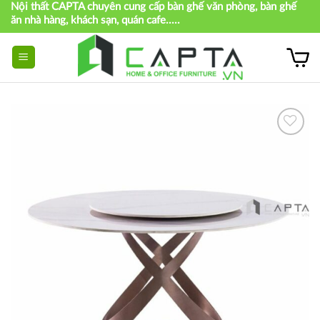
Nội thất CAPTA chuyên cung cấp bàn ghế văn phòng, bàn ghế
Skip
ăn nhà hàng, khách sạn, quán cafe.....
to
content
Thích