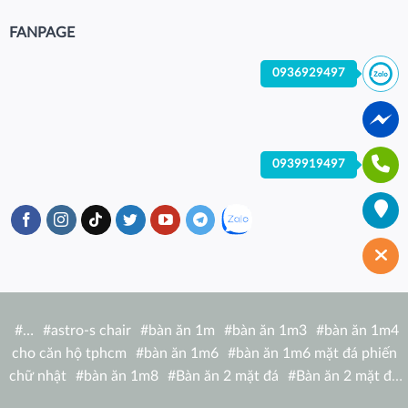
FANPAGE
0936929497
0939919497
#
…
#
astro-s chair
#
bàn ăn 1m
#
bàn ăn 1m3
#
bàn ăn 1m4
cho căn hộ tphcm
#
bàn ăn 1m6
#
bàn ăn 1m6 mặt đá phiến
chữ nhật
#
bàn ăn 1m8
#
Bàn ăn 2 mặt đá
#
Bàn ăn 2 mặt đá
tròn
#
bàn ăn 6 người
#
Bàn ăn bàn nhà hàng hiện đại
#
Bàn ăn