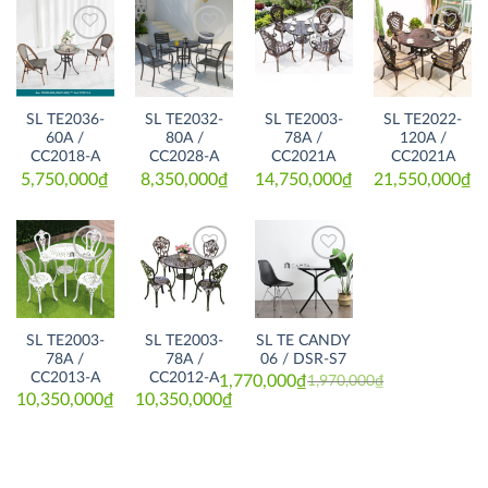
Thích
Thích
Thích
Thích
SL TE2036-
SL TE2032-
SL TE2003-
SL TE2022-
60A /
80A /
78A /
120A /
CC2018-A
CC2028-A
CC2021A
CC2021A
5,750,000
₫
8,350,000
₫
14,750,000
₫
21,550,000
₫
Thích
Thích
Thích
SL TE2003-
SL TE2003-
SL TE CANDY
78A /
78A /
06 / DSR-S7
CC2013-A
CC2012-A
1,770,000
₫
1,970,000
₫
Original
Current
10,350,000
₫
10,350,000
₫
price
price
was:
is:
1,970,000₫.
1,770,000₫.