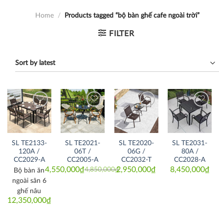
Home
/
Products tagged “bộ bàn ghế cafe ngoài trời”
FILTER
Thích
Thích
Thích
Thích
SL TE2133-
SL TE2021-
SL TE2020-
SL TE2031-
120A /
06T /
06G /
80A /
CC2029-A
CC2005-A
CC2032-T
CC2028-A
4,550,000
₫
2,950,000
₫
8,450,000
₫
4,850,000
₫
Bộ bàn ăn
Original
Current
price
price
ngoài sân 6
was:
is:
4,850,000₫.
4,550,000₫.
ghế nâu
12,350,000
₫