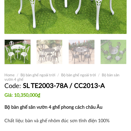
Home
/
Bộ bàn ghế ngoài trời
/
Bộ bàn ghế ngoài trời
/
Bộ bàn sân
vườn 4 ghế
SL TE2003-78A / CC2013-A
10,350,000
₫
Bộ bàn ghế sân vườn 4 ghế phong cách châu Âu
Chất liệu: bàn và ghế nhôm đúc sơn tĩnh điện 100%