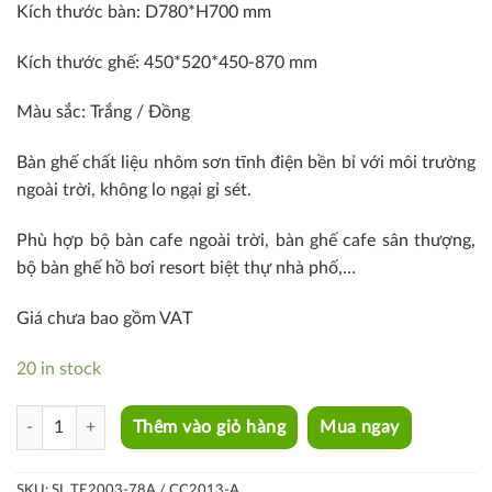
Kích thước bàn: D780*H700 mm
Kích thước ghế: 450*520*450-870 mm
Màu sắc: Trắng / Đồng
Bàn ghế chất liệu nhôm sơn tĩnh điện bền bỉ với môi trường
ngoài trời, không lo ngại gỉ sét.
Phù hợp bộ bàn cafe ngoài trời, bàn ghế cafe sân thượng,
bộ bàn ghế hồ bơi resort biệt thự nhà phố,…
Giá chưa bao gồm VAT
20 in stock
SL TE2003-78A / CC2013-A quantity
Thêm vào giỏ hàng
Mua ngay
SKU:
SL TE2003-78A / CC2013-A