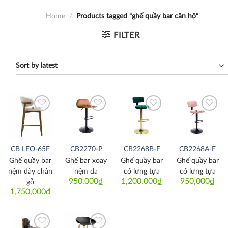
Home
/
Products tagged “ghế quầy bar căn hộ”
FILTER
Thích
Thích
Thích
Thích
CB LEO-65F
CB2270-P
CB2268B-F
CB2268A-F
Ghế quầy bar
Ghế bar xoay
Ghế quầy bar
Ghế quầy bar
nệm dày chân
nệm da
có lưng tựa
có lưng tựa
950,000
₫
1,200,000
₫
950,000
₫
gỗ
1,750,000
₫