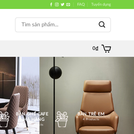
FAQ
Tuyển dụng
Search
, quán
for:
0
₫
BÀN GHẾ CAFE
BÀN TRẺ EM
NHÀ HÀNG
4 Products
1215 Products