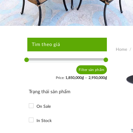
Tìm theo giá
Home
/
Filter
Min
Max
price
price
Price:
1,850,000₫
—
2,950,000₫
Trạng thái sản phẩm
On Sale
In Stock
T