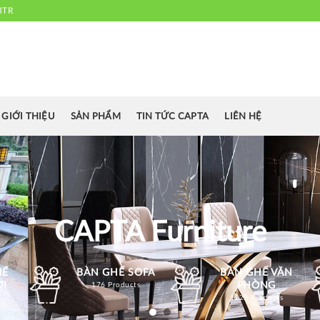
3TR
 chuyên cung cấp bàn ghế văn phòng, bàn ghế ăn nhà hàng, khách sạn
cafe.....
GIỚI THIỆU
SẢN PHẨM
TIN TỨC CAPTA
LIÊN HỆ
CAPTA Furniture
HẾ
BÀN GHẾ SOFA
BÀN GHẾ VĂN
ỜI
PHÒNG
176 Products
1129 Products