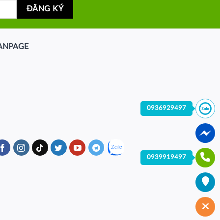
ANPAGE
0936929497
0939919497