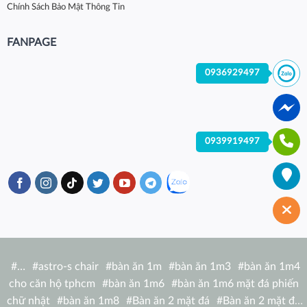
Chính Sách Bảo Mật Thông Tin
FANPAGE
0936929497
0939919497
#
…
#
astro-s chair
#
bàn ăn 1m
#
bàn ăn 1m3
#
bàn ăn 1m4
cho căn hộ tphcm
#
bàn ăn 1m6
#
bàn ăn 1m6 mặt đá phiến
chữ nhật
#
bàn ăn 1m8
#
Bàn ăn 2 mặt đá
#
Bàn ăn 2 mặt đá