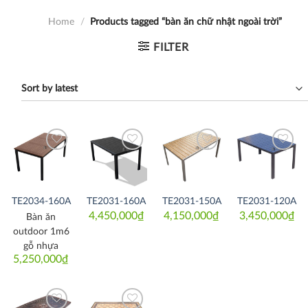
Home
/
Products tagged “bàn ăn chữ nhật ngoài trời”
FILTER
Thích
Thích
Thích
Thích
TE2034-160A
TE2031-160A
TE2031-150A
TE2031-120A
4,450,000
₫
4,150,000
₫
3,450,000
₫
Bàn ăn
outdoor 1m6
gỗ nhựa
5,250,000
₫