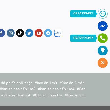
0936929497
0939919497
 đá phiến chữ nhật
#
bàn ăn 1m8
#
Bàn ăn 2 mặt
#
bàn ăn cao cấp 1m2
#
bàn ăn cao cấp 1m4
#
Bàn
#
bàn ăn chân sắt
#
bàn ăn chân trụ
#
bàn ăn chữ
hữ nhật 1m6 nhập khẩu italia
#
bàn ăn chữ nhật 4
bàn ăn giá rẻ tại hcm
#
bàn ăn gỗ hiện đại
#
Bàn ăn