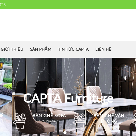
3TR
 chuyên cung cấp bàn ghế văn phòng, bàn ghế ăn nhà hàng, khách sạn
cafe.....
GIỚI THIỆU
SẢN PHẨM
TIN TỨC CAPTA
LIÊN HỆ
CAPTA Furniture
HẾ
BÀN GHẾ SOFA
BÀN GHẾ VĂN
ỜI
PHÒNG
176 Products
1124 Products