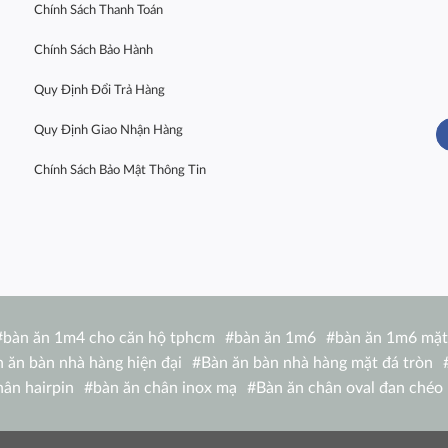
Chính Sách Thanh Toán
Chính Sách Bảo Hành
Quy Định Đổi Trả Hàng
Quy Định Giao Nhận Hàng
Chính Sách Bảo Mật Thông Tin
#
bàn ăn 1m4 cho căn hộ tphcm
#
bàn ăn 1m6
#
bàn ăn 1m6 mặt
 ăn bàn nhà hàng hiện đại
#
Bàn ăn bàn nhà hàng mặt đá tròn
hân hairpin
#
bàn ăn chân inox mạ
#
Bàn ăn chân oval đan chéo
 1m4 TN 1216-14W
#
bàn ăn chữ nhật 1m6 nhập khẩu
#
bàn ăn c
de
#
bàn ăn eliot
#
Bàn ăn Eliot mặt đá
#
bàn ăn gấp nhỏ gọn
#