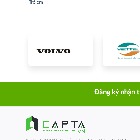
Trẻ em
Đăng ký nhận t