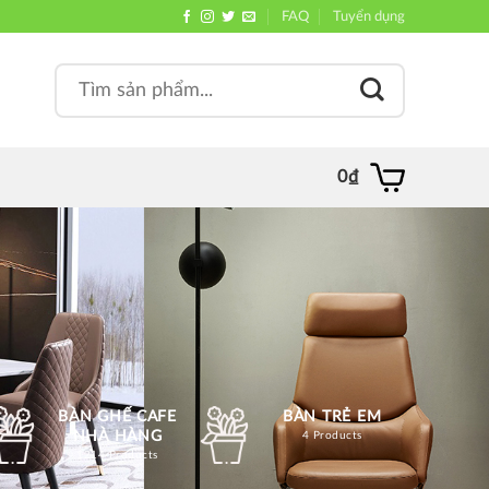
FAQ
Tuyển dụng
Search
, quán
for:
0
₫
BÀN GHẾ CAFE
BÀN TRẺ EM
NHÀ HÀNG
4 Products
1214 Products