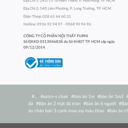
Địa Chỉ 1: 243/15 Tô Hiến Thành, P. Hòa Hưng TP. HCM
Địa Chỉ 2: 540 Liên Phường, P. Long Trường, TP. HCM
Điện Thoại: 028 62 64 60 31
Hotline: 0936 92 94 97 - 0968 90 94 96
CÔNG TY CỔ PHẦN NỘI THẤT FURNI
Số ĐKKD 0313046838 do Sở KHĐT TP. HCM cấp ngày
09/12/2014
#
…
#
astro-s chair
#
bàn ăn 1m
#
bàn ăn 1m3
đá
#
Bàn ăn 2 mặt đá tròn
#
bàn ăn 6 người
#
Bàn
ăn chân bàn 3 cạnh inox mạ màu titan
#
bàn ăn c
nhật
#
bàn ăn chữ nhật 1m2
#
bàn ăn chữ nhật
ghế
#
bàn ăn chữ nhật ngoài trời
#
bàn ăn concor