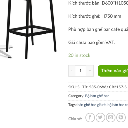
Kích thước bàn: D600*H105
Kích thước ghế: H750 mm
Phù hợp bàn ghế bar cafe quá
Giá chưa bao gồm VAT.
20 in stock
SL TB1535-06W / CB2157-S quan
Thêm vào gi
SKU:
SL TB1535-06W / CB2157-S
Category:
Bộ bàn ghế bar
Tags:
bàn ghế bar giá rẻ
,
bộ bàn bar c
Chia sẻ: