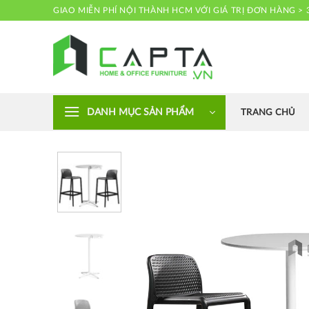
Skip
GIAO MIỄN PHÍ NỘI THÀNH HCM VỚI GIÁ TRỊ ĐƠN HÀNG > 
to
content
Nội thất CAPTA
DANH MỤC SẢN PHẨM
TRANG CHỦ