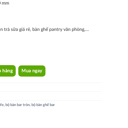
0 mm
n trà sữa giá rẻ, bàn ghế pantry văn phòng,…
tity
ỏ hàng
Mua ngay
afe
,
bộ bàn bar tròn
,
bộ bàn ghế bar