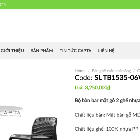
3TR
 chuyên cung cấp bàn ghế văn phòng, bàn ghế ăn nhà hàng, khách sạn
cafe.....
GIỚI THIỆU
SẢN PHẨM
TIN TỨC CAPTA
LIÊN HỆ
Home
/
Bàn ghế cafe nhà hàng
/
G
SL TB1535-06
3,250,000
₫
Thích
Bộ bàn bar mặt gỗ 2 ghế nhựa
Chất liệu bàn: Mặt bàn gỗ MD
Chất liệu ghế: 100% nhựa PP