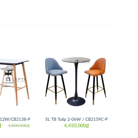
Thích
Thích
-12W/CB2138-P
SL TB Tulip 2-06W / CB2159C-P
₫
4,450,000
₫
4,800,000
₫
Original
Current
price
price
was:
is: