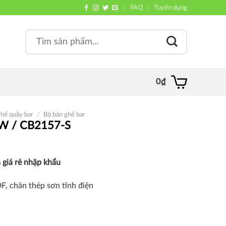
FAQ
Tuyển dụng
Search
, quán
for:
0
₫
hế quầy bar
/
Bộ bàn ghế bar
W / CB2157-S
 giá rẻ nhập khẩu
F, chân thép sơn tĩnh điện