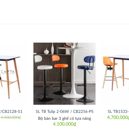
Thích
Thích
/CB2128-S1
SL TB Tulip 2-06W / CB2256-PS
SL TB1533
4,700,000
4,400,000
₫
Bộ bàn bar 3 ghế có tựa nâng
iginal
rrent
ice
ice
4,100,000
₫
as: