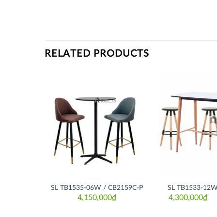
RELATED PRODUCTS
Thích
Thích
B2144-P
SL TB1535-06W / CB2159C-P
SL TB1533-12W
4,150,000
₫
4,300,000
₫
00,000
₫
al
nt
Or
Cu
pr
pr
w
is: