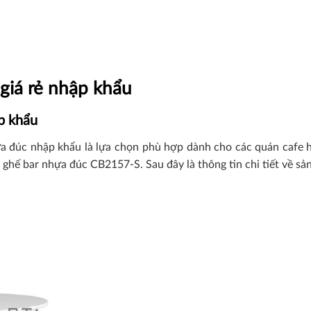
400,000₫.
300,000₫.
giá rẻ nhập khẩu
p khẩu
a đúc nhập khẩu là lựa chọn phù hợp dành cho các quán cafe hi
hế bar nhựa đúc CB2157-S. Sau đây là thông tin chi tiết về sả