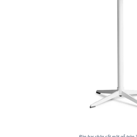
Bàn bar chân sắt mặt gỗ trò