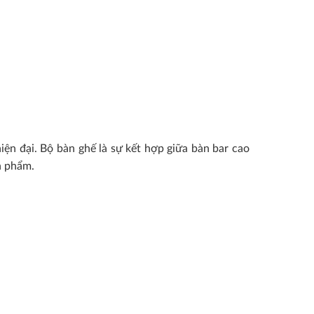
4,800,000₫.
4,700,000₫.
ện đại. Bộ bàn ghế là sự kết hợp giữa bàn bar cao
n phẩm.