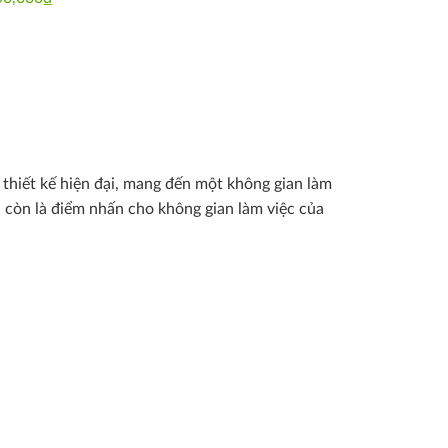
was:
is:
1,850,000₫.
1,550,000₫.
 thiết kế hiện đại, mang đến một không gian làm
 còn là điểm nhấn cho không gian làm việc của