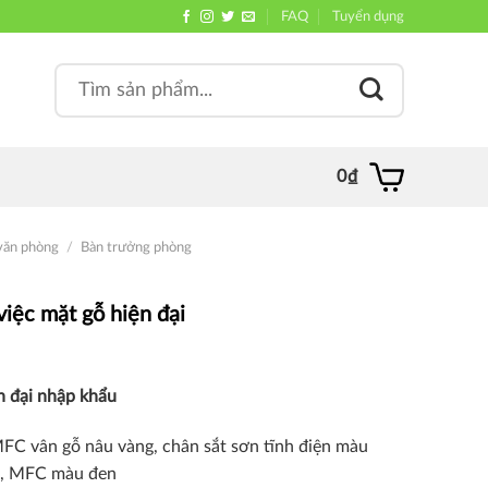
FAQ
Tuyển dụng
Search
, quán
for:
0
₫
văn phòng
/
Bàn trưởng phòng
việc mặt gỗ hiện đại
n đại nhập khẩu
FC vân gỗ nâu vàng, chân sắt sơn tĩnh điện màu
nh, MFC màu đen