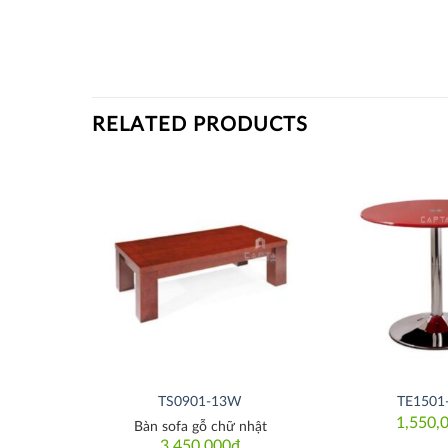
RELATED PRODUCTS
Thích
Thích
8G
TS0901-13W
TE1501
₫
1,550,
Bàn sofa gỗ chữ nhật
3,450,000
₫