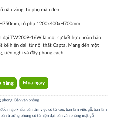
gỗ nâu vàng, tủ phụ màu đen
xH750mm,
tủ phụ 1200x400xH700mm
ện đại TW2009-16W là một sự kết hợp hoàn hảo
ết kế hiện đại, từ nội thất Capta. Mang đến một
g, tiện nghi và đầy phong cách.
ỏ hàng
Mua ngay
g phòng
,
Bàn văn phòng
 đốc nhập khẩu
,
bàn làm việc có tủ kéo
,
bàn làm việc gỗ
,
bàn làm
,
bàn trưởng phòng có tủ hiện đại
,
bàn văn phòng mặt gỗ