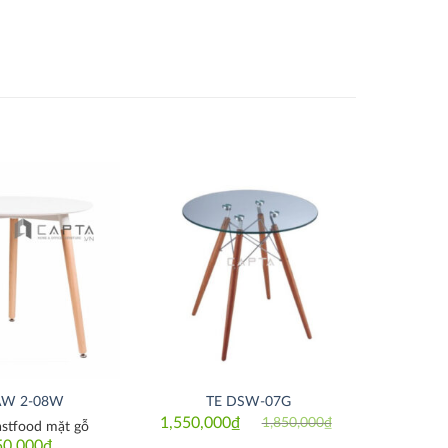
Thích
Thích
AW 2-08W
TE DSW-07G
1,550,000
₫
1,850,000
₫
astfood mặt gỗ
Original
Current
price
price
50,000
₫