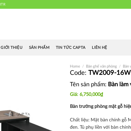
3TR
 chuyên cung cấp bàn ghế văn phòng, bàn ghế ăn nhà hàng, khách sạn
cafe.....
GIỚI THIỆU
SẢN PHẨM
TIN TỨC CAPTA
LIÊN HỆ
Home
/
Bàn ghế văn phòng
/
Bàn 
TW2009-16W
Tên sản phẩm:
Bàn làm 
Thích
6,750,000
₫
Bàn trưởng phòng mặt gỗ hiệ
Chất liệu:
Mặt bàn chính gỗ M
đen. Tủ phụ liền với bàn chí