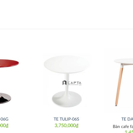
Thích
Thích
-06G
TE TULIP-06S
TE D
000
₫
3,750,000
₫
Bàn cafe f
1,4