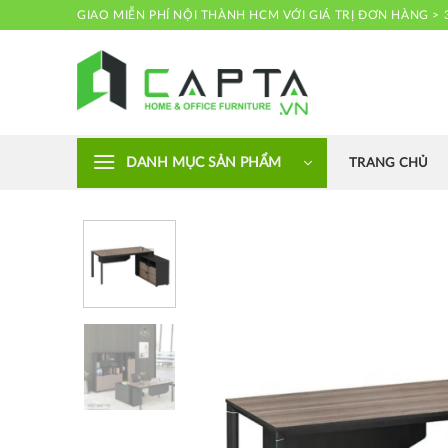
Skip
GIAO MIỄN PHÍ NỘI THÀNH HCM VỚI GIÁ TRỊ ĐƠN HÀNG > 
to
content
Nội thất CAPTA
DANH MỤC SẢN PHẨM
TRANG CHỦ