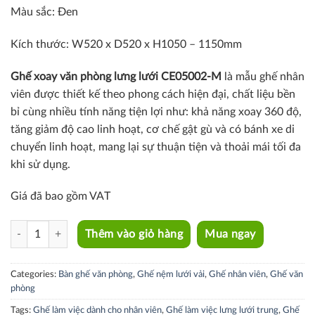
Màu sắc: Đen
Kích thước:
W520 x D520 x H1050 – 1150mm
Ghế xoay văn phòng lưng lưới
CE05002-M
là mẫu ghế nhân
viên được thiết kế theo phong cách hiện đại, chất liệu bền
bỉ cùng nhiều tính năng tiện lợi như: khả năng xoay 360 độ,
tăng giảm độ cao linh hoạt, cơ chế gật gù và có bánh xe di
chuyển linh hoạt, mang lại sự thuận tiện và thoải mái tối đa
khi sử dụng.
Giá đã bao gồm VAT
CE05002-M quantity
Thêm vào giỏ hàng
Mua ngay
Categories:
Bàn ghế văn phòng
,
Ghế nệm lưới vải
,
Ghế nhân viên
,
Ghế văn
phòng
Tags:
Ghế làm việc dành cho nhân viên
,
Ghế làm việc lưng lưới trung
,
Ghế