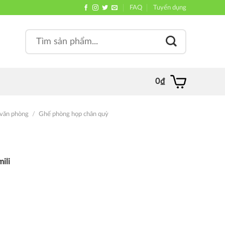
FAQ
Tuyển dụng
Search
, quán
for:
0
₫
văn phòng
/
Ghế phòng họp chân quỳ
ili