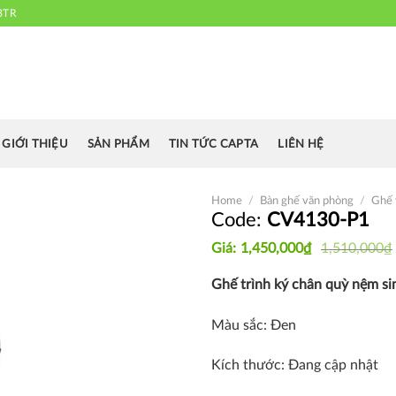
3TR
 chuyên cung cấp bàn ghế văn phòng, bàn ghế ăn nhà hàng, khách sạn
cafe.....
GIỚI THIỆU
SẢN PHẨM
TIN TỨC CAPTA
LIÊN HỆ
Home
/
Bàn ghế văn phòng
/
Ghế 
CV4130-P1
Original
Current
1,450,000
₫
1,510,000
₫
Thích
price
price
was:
is:
Ghế trình ký chân quỳ nệm sim
1,510,000₫.
1,450,000₫.
Màu sắc: Đen
Kích thước: Đang cập nhật