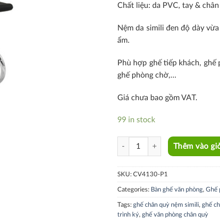
Chất liệu: da PVC, tay & châ
Nệm da simili đen độ dày vừa
ẩm.
Phù hợp ghế tiếp khách, ghế p
ghế phòng chờ,…
Giá chưa bao gồm VAT.
99 in stock
CV4130-P1 quantity
Thêm vào gi
SKU:
CV4130-P1
Categories:
Bàn ghế văn phòng
,
Ghế 
Tags:
ghế chân quỳ nệm simili
,
ghế c
trình ký
,
ghế văn phòng chân quỳ