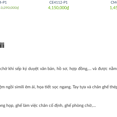
4-P1
CE4112-P1
CM
4,150,000
₫
1,4
3,290,000
₫
iginal
rrent
ice
ice
as:
290,000₫.
850,000₫.
li
ồi chờ khi sếp ký duyệt văn bản, hồ sơ, hợp đồng,… và được n
ệm ngồi simili êm ái, họa tiết sọc ngang. Tay tựa và chân ghế 
ng họp, ghế làm việc chân cố định, ghế phòng chờ,…