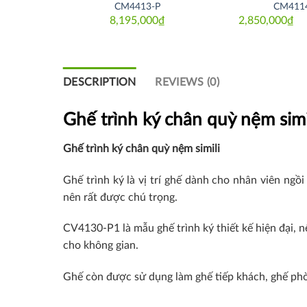
1
CM4413-P
CM411
₫
8,195,000
₫
2,850,000
₫
Or
Cu
pr
pr
w
is:
3,
2,
DESCRIPTION
REVIEWS (0)
Ghế trình ký chân quỳ nệm simi
Ghế trình ký chân quỳ nệm simili
Ghế trình ký là vị trí ghế dành cho nhân viên ng
nên rất được chú trọng.
CV4130-P1 là mẫu ghế trình ký thiết kế hiện đại, n
cho không gian.
Ghế còn được sử dụng làm ghế tiếp khách, ghế phò