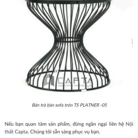
Bàn trà bàn sofa tròn TS PLATNER -05
Nếu bạn quan tâm sản phẩm, đừng ngần ngại liên hệ
Nội
thất Capta
. Chúng tôi sẵn sàng phục vụ bạn.