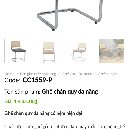
Home
/
Bàn ghế cafe nhà hàng
/
Ghế Cafe Fastfood
/
Ghế có nệm
CC1559-P
Tên sản phẩm:
Ghế chân quỳ đa năng
1,850,000
₫
Ghế chân quỳ đa năng có nệm hiện đại
Chất liệu: Tựa ghế gỗ tự nhiên, đan mây mắt cáo; nệm ghế