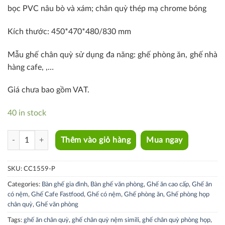
bọc PVC nâu bò và xám; chân quỳ thép mạ chrome bóng
Kích thước: 450*470*480/830 mm
Mẫu ghế chân quỳ sử dụng đa năng: ghế phòng ăn, ghế nhà
hàng cafe, ,…
Giá chưa bao gồm VAT.
40 in stock
CC1559-P quantity
Thêm vào giỏ hàng
Mua ngay
SKU:
CC1559-P
Categories:
Bàn ghế gia đình
,
Bàn ghế văn phòng
,
Ghế ăn cao cấp
,
Ghế ăn
có nệm
,
Ghế Cafe Fastfood
,
Ghế có nệm
,
Ghế phòng ăn
,
Ghế phòng họp
chân quỳ
,
Ghế văn phòng
Tags:
ghế ăn chân quỳ
,
ghế chân quỳ nệm simili
,
ghế chân quỳ phòng họp
,