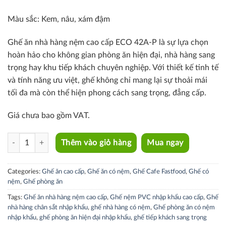
Màu sắc: K
em, nâu, xám đậm
Ghế ăn nhà hàng nệm cao cấp ECO 42A-P là sự lựa chọn
hoàn hảo cho không gian phòng ăn hiện đại, nhà hàng sang
trọng hay khu tiếp khách chuyên nghiệp. Với thiết kế tinh tế
và tính năng ưu việt, ghế không chỉ mang lại sự thoải mái
tối đa mà còn thể hiện phong cách sang trọng, đẳng cấp.
Giá chưa bao gồm VAT.
ECO 42A-P quantity
Thêm vào giỏ hàng
Mua ngay
Categories:
Ghế ăn cao cấp
,
Ghế ăn có nệm
,
Ghế Cafe Fastfood
,
Ghế có
nệm
,
Ghế phòng ăn
Tags:
Ghế ăn nhà hàng nệm cao cấp
,
Ghế nệm PVC nhập khẩu cao cấp
,
Ghế
nhà hàng chân sắt nhập khẩu
,
ghế nhà hàng có nệm
,
Ghế phòng ăn có nệm
nhập khẩu
,
ghế phòng ăn hiện đại nhập khẩu
,
ghế tiếp khách sang trọng