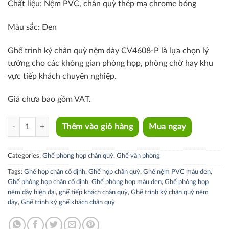
Chất liệu: N
ệm PVC, chân quỳ thép mạ chrome bóng
Màu sắc: Đen
Ghế trình ký chân quỳ nệm dày CV4608-P là lựa chọn lý
tưởng cho các không gian phòng họp, phòng chờ hay khu
vực tiếp khách chuyên nghiệp.
Giá chưa bao gồm VAT.
CV4608-P quantity
Thêm vào giỏ hàng
Mua ngay
Categories:
Ghế phòng họp chân quỳ
,
Ghế văn phòng
Tags:
Ghế họp chân cố định
,
Ghế họp chân quỳ
,
Ghế nệm PVC màu đen
,
Ghế phòng họp chân cố định
,
Ghế phòng họp màu đen
,
Ghế phòng họp
nệm dày hiện đại
,
ghế tiếp khách chân quỳ
,
Ghế trình ký chân quỳ nệm
dày
,
Ghế trình ký ghế khách chân quỳ