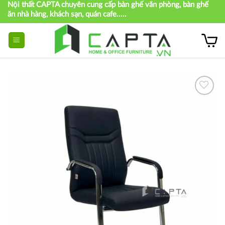
Nội thất CAPTA chuyên cung cấp bàn ghế văn phòng, bàn ghế
Skip
ăn nhà hàng, khách sạn, quán cafe.....
to
content
Thích