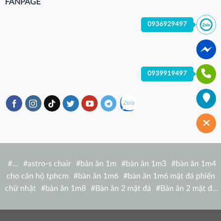
FANPAGE
0936929497
0939919497
#
…
#
astro-s chair
#
bàn ăn 1m
#
bàn ăn 1m3
#
bàn ăn 1m4
cho căn hộ tphcm
#
bàn ăn 1m6
#
bàn ăn 1m6 mặt đá phiến
chữ nhật
#
bàn ăn 1m8
#
Bàn ăn 2 mặt đá
#
Bàn ăn 2 mặt đá
tròn
#
bàn ăn 6 người
#
Bàn ăn bàn nhà hàng hiện đại
#
Bàn ăn
bàn nhà hàng mặt đá tròn
#
bàn ăn cao cấp 1m2
#
bàn ăn cao