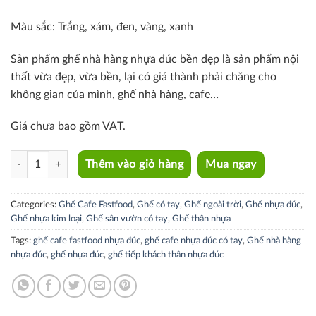
Màu sắc: Trắng, xám, đen, vàng, xanh
Sản phẩm ghế nhà hàng nhựa đúc bền đẹp là sản phẩm nội
thất vừa đẹp, vừa bền, lại có giá thành phải chăng cho
không gian của mình, ghế nhà hàng, cafe…
Giá chưa bao gồm VAT.
CC1581-S quantity
Thêm vào giỏ hàng
Mua ngay
Categories:
Ghế Cafe Fastfood
,
Ghế có tay
,
Ghế ngoài trời
,
Ghế nhựa đúc
,
Ghế nhựa kim loại
,
Ghế sân vườn có tay
,
Ghế thân nhựa
Tags:
ghế cafe fastfood nhựa đúc
,
ghế cafe nhựa đúc có tay
,
Ghế nhà hàng
nhựa đúc
,
ghế nhựa đúc
,
ghế tiếp khách thân nhựa đúc