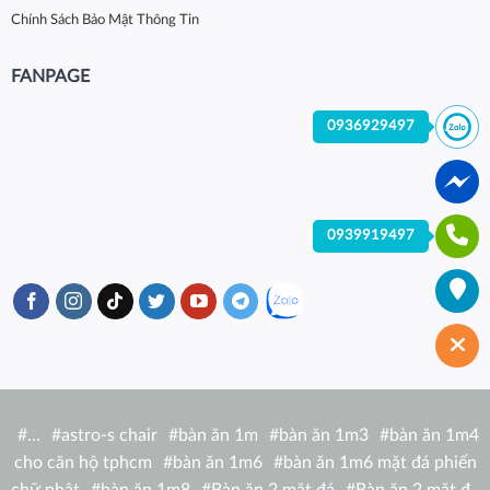
Chính Sách Bảo Mật Thông Tin
FANPAGE
0936929497
0939919497
#
…
#
astro-s chair
#
bàn ăn 1m
#
bàn ăn 1m3
#
bàn ăn 1m4
cho căn hộ tphcm
#
bàn ăn 1m6
#
bàn ăn 1m6 mặt đá phiến
chữ nhật
#
bàn ăn 1m8
#
Bàn ăn 2 mặt đá
#
Bàn ăn 2 mặt đá