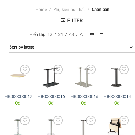
Home
/
Phụ kiện nội thất
/
Chân bàn
FILTER
Hiển thị:
12
/
24
/
48
/
All
Thích
Thích
Thích
Thích
HB000000017
HB000000015
HB000000016
HB000000014
0
₫
0
₫
0
₫
0
₫
Thích
Thích
Thích
Thích