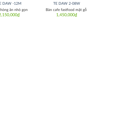
E DAW -12M
TE DAW 2-08W
hòng ăn nhỏ gọn
Bàn cafe fastfood mặt gỗ
2,150,000
₫
1,450,000
₫