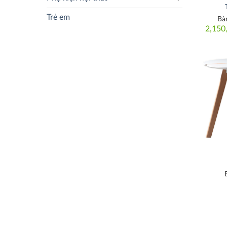
Trẻ em
Bà
2,150