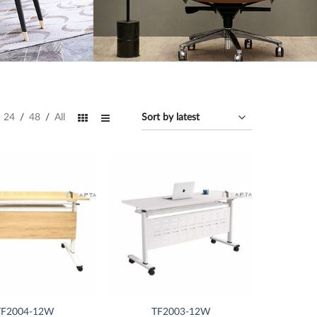
24
/
48
/
All
Thích
Thích
TF2004-12W
TF2003-12W