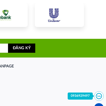
ANPAGE
0936929497