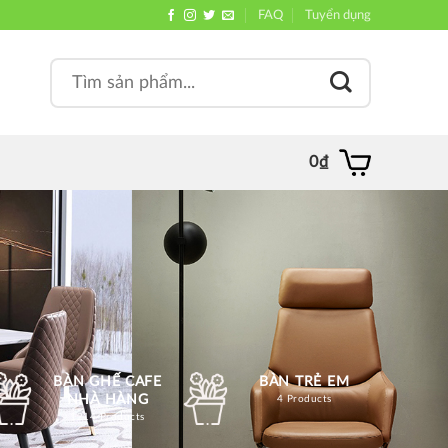
FAQ
Tuyển dụng
Search
, quán
for:
0
₫
BÀN GHẾ CAFE
BÀN TRẺ EM
NHÀ HÀNG
4 Products
1214 Products