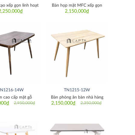
ạo xếp gọn linh hoạt
Bàn họp mặt MFC xếp gọn
2,250,000
₫
2,150,000
₫
Thích
Thích
TN1216-14W
TN1215-12W
n cao cấp mặt gỗ
Bàn phòng ăn bàn nhà hàng
000
₫
2,150,000
₫
2,950,000
₫
2,350,000
₫
Original
Current
Original
Current
price
price
price
price
was:
is:
was:
is:
2,950,000₫.
2,850,000₫.
2,350,000₫.
2,150,000₫.