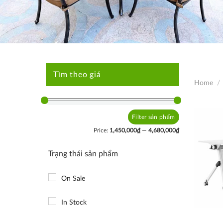
Tìm theo giá
Home
/
Filter
Min
Max
price
price
Price:
1,450,000₫
—
4,680,000₫
Trạng thái sản phẩm
On Sale
In Stock