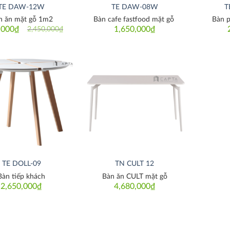
TE DAW-12W
TE DAW-08W
T
n ăn mặt gỗ 1m2
Bàn cafe fastfood mặt gỗ
Bàn p
,000
₫
1,650,000
₫
2,450,000
₫
Original
Current
price
price
was:
is:
2,450,000₫.
2,150,000₫.
Thích
Thích
TE DOLL-09
TN CULT 12
Bàn tiếp khách
Bàn ăn CULT mặt gỗ
2,650,000
₫
4,680,000
₫