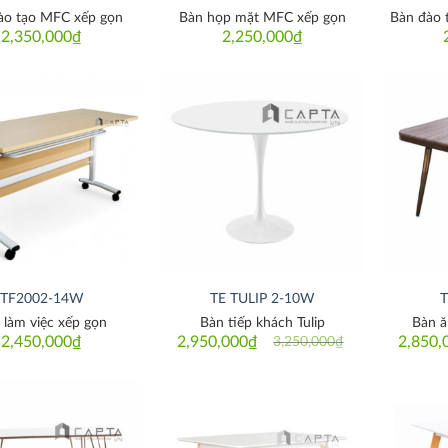
ào tạo MFC xếp gọn
Bàn họp mặt MFC xếp gọn
Bàn đào t
2,350,000
₫
2,250,000
₫
Thích
Thích
TF2002-14W
TE TULIP 2-10W
 làm việc xếp gọn
Bàn tiếp khách Tulip
Bàn ă
2,450,000
₫
2,950,000
₫
2,850,
3,250,000
₫
Original
Current
price
price
was:
is:
3,250,000₫.
2,950,000₫.