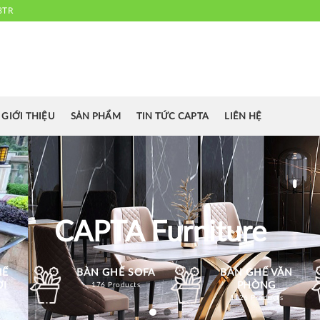
3TR
 chuyên cung cấp bàn ghế văn phòng, bàn ghế ăn nhà hàng, khách sạn
cafe.....
GIỚI THIỆU
SẢN PHẨM
TIN TỨC CAPTA
LIÊN HỆ
CAPTA Furniture
HẾ
BÀN GHẾ SOFA
BÀN GHẾ VĂN
ỜI
PHÒNG
176 Products
1126 Products