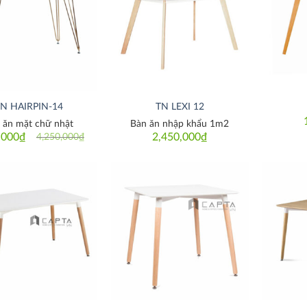
Thích
Thích
N HAIRPIN-14
TN LEXI 12
 ăn mặt chữ nhật
Bàn ăn nhập khẩu 1m2
,000
₫
2,450,000
₫
4,250,000
₫
Original
Current
price
price
was:
is:
4,250,000₫.
3,750,000₫.
Thích
Thích