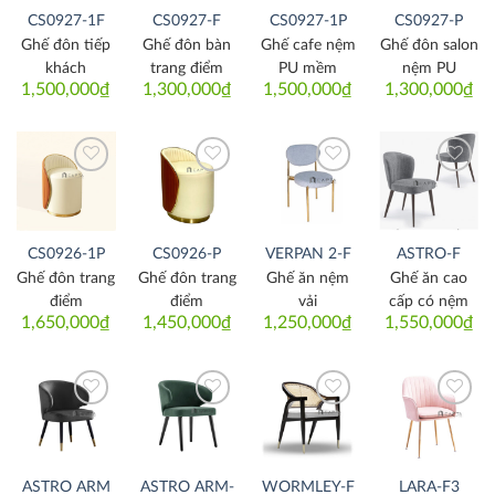
CS0927-1F
CS0927-F
CS0927-1P
CS0927-P
Ghế đôn tiếp
Ghế đôn bàn
Ghế cafe nệm
Ghế đôn salon
khách
trang điểm
PU mềm
nệm PU
1,500,000
₫
1,300,000
₫
1,500,000
₫
1,300,000
₫
Thích
Thích
Thích
Thích
CS0926-1P
CS0926-P
VERPAN 2-F
ASTRO-F
Ghế đôn trang
Ghế đôn trang
Ghế ăn nệm
Ghế ăn cao
điểm
điểm
vải
cấp có nệm
1,650,000
₫
1,450,000
₫
1,250,000
₫
1,550,000
₫
Thích
Thích
Thích
Thích
ASTRO ARM
ASTRO ARM-
WORMLEY-F
LARA-F3