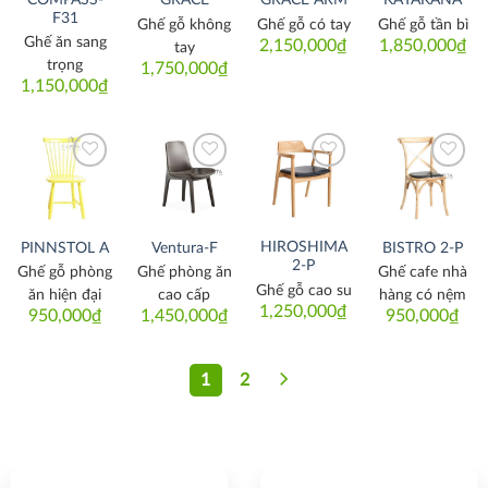
GRACE
GRACE ARM
KATAKANA
F31
Ghế gỗ không
Ghế gỗ có tay
Ghế gỗ tần bì
Ghế ăn sang
2,150,000
₫
1,850,000
₫
tay
trọng
1,750,000
₫
1,150,000
₫
Thích
Thích
Thích
Thích
HIROSHIMA
PINNSTOL A
Ventura-F
BISTRO 2-P
2-P
Ghế gỗ phòng
Ghế phòng ăn
Ghế cafe nhà
Ghế gỗ cao su
ăn hiện đại
cao cấp
hàng có nệm
1,250,000
₫
950,000
₫
1,450,000
₫
950,000
₫
1
2