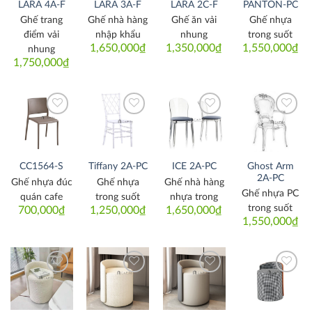
LARA 4A-F
LARA 3A-F
LARA 2C-F
PANTON-PC
Ghế trang
Ghế nhà hàng
Ghế ăn vải
Ghế nhựa
điểm vải
nhập khẩu
nhung
trong suốt
1,650,000
₫
1,350,000
₫
1,550,000
₫
nhung
1,750,000
₫
Thích
Thích
Thích
Thích
Ghost Arm
CC1564-S
Tiffany 2A-PC
ICE 2A-PC
2A-PC
Ghế nhựa đúc
Ghế nhựa
Ghế nhà hàng
Ghế nhựa PC
quán cafe
trong suốt
nhựa trong
trong suốt
700,000
₫
1,250,000
₫
1,650,000
₫
1,550,000
₫
Thích
Thích
Thích
Thích