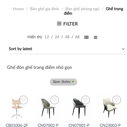
Home
/
Bàn ghế gia đình
/
Bàn ghế phòng ngủ
/
Ghế trang
điểm
FILTER
Hiển thị:
12
/
24
/
48
/
All
Ghế đôn ghế trang điểm nhỏ gọn
Xem thêm
Thích
Thích
Thích
Thích
CB01006-2F
CN07002-P
CN07001-P
CN23003-P