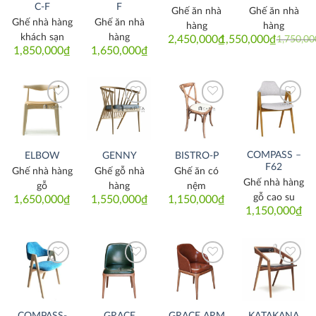
C-F
F
Ghế ăn nhà
Ghế ăn nhà
Ghế nhà hàng
Ghế ăn nhà
hàng
hàng
khách sạn
hàng
2,450,000
₫
1,550,000
₫
1,750,00
Original
Current
1,850,000
₫
1,650,000
₫
price
price
was:
is:
1,750,000
1,550,000
Thích
Thích
Thích
Thích
COMPASS –
ELBOW
GENNY
BISTRO-P
F62
Ghế nhà hàng
Ghế gỗ nhà
Ghế ăn có
Ghế nhà hàng
gỗ
hàng
nệm
gỗ cao su
1,650,000
₫
1,550,000
₫
1,150,000
₫
1,150,000
₫
Thích
Thích
Thích
Thích
COMPASS-