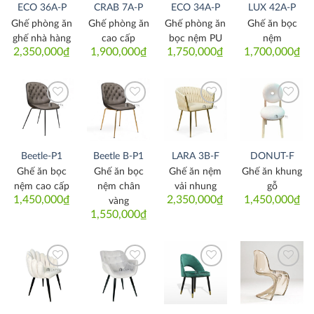
ECO 36A-P
CRAB 7A-P
ECO 34A-P
LUX 42A-P
Ghế phòng ăn
Ghế phòng ăn
Ghế phòng ăn
Ghế ăn bọc
ghế nhà hàng
cao cấp
bọc nệm PU
nệm
2,350,000
₫
1,900,000
₫
1,750,000
₫
1,700,000
₫
Thích
Thích
Thích
Thích
Beetle-P1
Beetle B-P1
LARA 3B-F
DONUT-F
Ghế ăn bọc
Ghế ăn bọc
Ghế ăn nệm
Ghế ăn khung
nệm cao cấp
nệm chân
vải nhung
gỗ
1,450,000
₫
2,350,000
₫
1,450,000
₫
vàng
1,550,000
₫
Thích
Thích
Thích
Thích