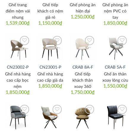
Ghế trang
Ghế tiếp
Ghế phòng ăn
Ghế phòng ăn
điểm nệm vải
khách có nệm
hiện đại
nệm PVC có
1,250,000
₫
nhung
giá rẻ
tay
1,539,000
₫
1,150,000
₫
1,850,000
₫
Thích
Thích
Thích
Thích
CN23002-P
CN23001-P
CRAB 8A-F
CRAB 5A-F
Ghế nhà hàng
Ghế nhà hàng
Ghế tiếp
Ghế ăn thân
cao cấp bọc
cao cấp giả da
khách thân
xoay lông cừu
1,850,000
₫
1,550,000
₫
nệm
xoay 360
1,850,000
₫
1,750,000
₫
Thích
Thích
Thích
Thích