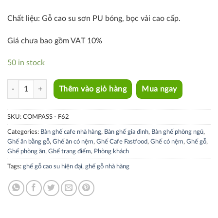
Chất liệu: Gỗ cao su sơn PU bóng, bọc vải cao cấp.
Giá chưa bao gồm VAT 10%
50 in stock
COMPASS - F62 quantity
Thêm vào giỏ hàng
Mua ngay
SKU:
COMPASS - F62
Categories:
Bàn ghế cafe nhà hàng
,
Bàn ghế gia đình
,
Bàn ghế phòng ngủ
,
Ghế ăn bằng gỗ
,
Ghế ăn có nệm
,
Ghế Cafe Fastfood
,
Ghế có nệm
,
Ghế gỗ
,
Ghế phòng ăn
,
Ghế trang điểm
,
Phòng khách
Tags:
ghế gỗ cao su hiện đại
,
ghế gỗ nhà hàng