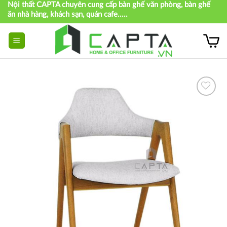
Nội thất CAPTA chuyên cung cấp bàn ghế văn phòng, bàn ghế
Skip
ăn nhà hàng, khách sạn, quán cafe.....
to
content
Thích