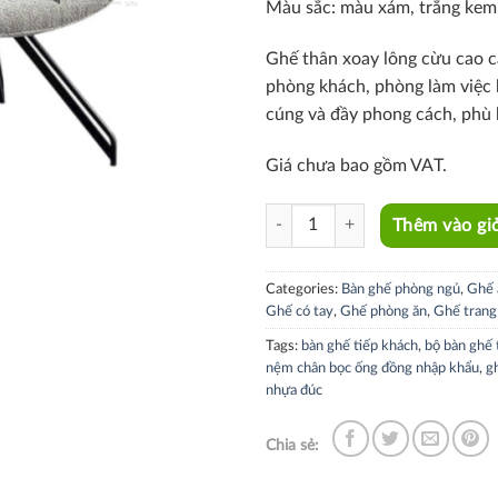
Màu sắc:
màu xám, trắng kem
Ghế
thân xoay lông cừu cao 
phòng khách, phòng làm việc 
cúng và đầy phong cách, phù 
Giá chưa bao gồm VAT.
CRAB 5A-F quantity
Thêm vào gi
Categories:
Bàn ghế phòng ngủ
,
Ghế 
Ghế có tay
,
Ghế phòng ăn
,
Ghế trang
Tags:
bàn ghế tiếp khách
,
bộ bàn ghế 
nệm chân bọc ống đồng nhập khẩu
,
g
nhựa đúc
Chia sẻ: