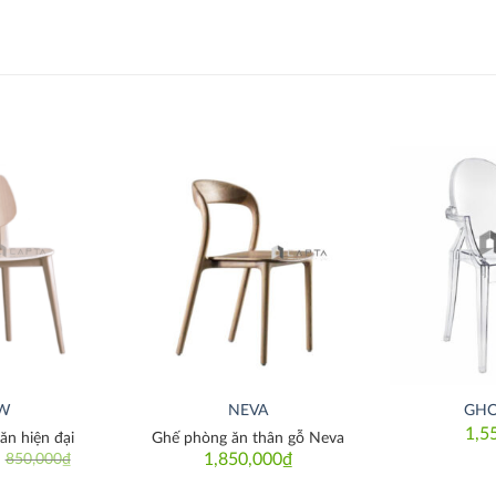
Thích
Thích
-W
NEVA
GHO
1,5
ăn hiện đại
Ghế phòng ăn thân gỗ Neva
1,850,000
₫
850,000
₫
iginal
rrent
ice
ice
as: