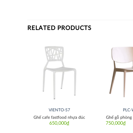
RELATED PRODUCTS
Thích
Thích
S3
VIENTO-S7
PLC
Ghế cafe fastfood nhựa đúc
Ghế gỗ phòng 
650,000
₫
750,000
₫
Or
Cu
pr
pr
w
is: