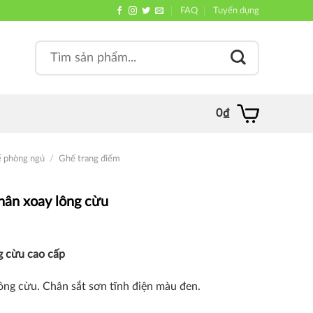
FAQ
Tuyển dụng
Search
, quán
for:
0
₫
ế phòng ngủ
/
Ghế trang điểm
hân xoay lông cừu
g cừu cao cấp
lông cừu.
Chân sắt sơn tĩnh điện màu đen.