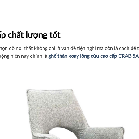
50,000₫.
50,000₫.
p chất lượng tốt
chọn đồ nội thất không chỉ là vấn đề tiện nghi mà còn là cách để
ộng hiện nay chính là
ghế thân xoay lông cừu cao cấp CRAB 5A