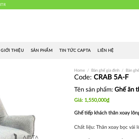
3TR
 chuyên cung cấp bàn ghế văn phòng, bàn ghế ăn nhà hàng, khách sạn
cafe.....
GIỚI THIỆU
SẢN PHẨM
TIN TỨC CAPTA
LIÊN HỆ
Home
/
Bàn ghế gia đình
/
Bàn gh
CRAB 5A-F
Tên sản phẩm:
Ghế ăn t
Thích
1,550,000
₫
Ghế tiếp khách thân xoay lôn
Chất liệu: T
hân xoay bọc vải 