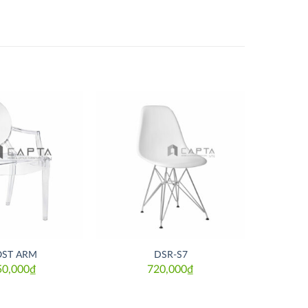
Thích
Thích
ST ARM
DSR-S7
50,000
₫
720,000
₫