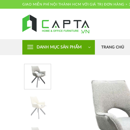
Skip
GIAO MIỄN PHÍ NỘI THÀNH HCM VỚI GIÁ TRỊ ĐƠN HÀNG > 
to
content
Nội thất CAPTA
DANH MỤC SẢN PHẨM
TRANG CHỦ