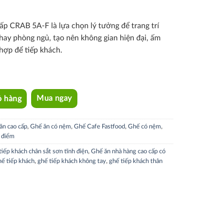
cấp CRAB 5A-F là
lựa chọn lý tưởng để trang trí
hay phòng ngủ, tạo nên không gian hiện đại, ấm
hợp để tiếp khách.
ỏ hàng
Mua ngay
ăn cao cấp
,
Ghế ăn có nệm
,
Ghế Cafe Fastfood
,
Ghế có nệm
,
 điểm
tiếp khách chân sắt sơn tĩnh điện
,
Ghế ăn nhà hàng cao cấp có
hế tiếp khách
,
ghế tiếp khách không tay
,
ghế tiếp khách thân