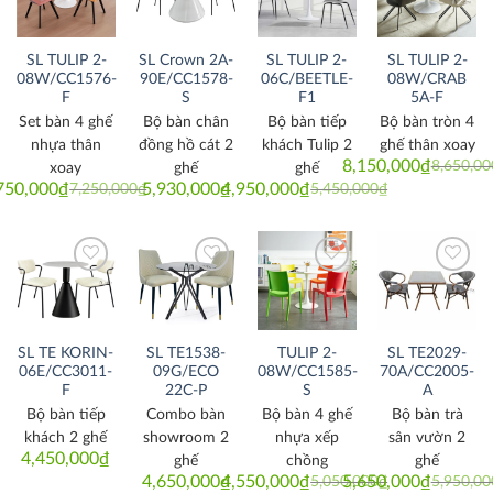
Thích
Thích
Thích
Thích
SL TULIP 2-
SL Crown 2A-
SL TULIP 2-
SL TULIP 2-
08W/CC1576-
90E/CC1578-
06C/BEETLE-
08W/CRAB
F
S
F1
5A-F
Set bàn 4 ghế
Bộ bàn chân
Bộ bàn tiếp
Bộ bàn tròn 4
nhựa thân
đồng hồ cát 2
khách Tulip 2
ghế thân xoay
8,150,000
₫
8,650,00
xoay
ghế
ghế
Original
Current
price
price
750,000
₫
5,930,000
₫
4,950,000
₫
7,250,000
₫
5,450,000
₫
Original
Current
Original
Current
was:
is:
price
price
price
price
8,650,000
8,150,000
was:
is:
was:
is:
7,250,000₫.
6,750,000₫.
5,450,000₫.
4,950,000₫.
Thích
Thích
Thích
Thích
SL TE KORIN-
SL TE1538-
TULIP 2-
SL TE2029-
06E/CC3011-
09G/ECO
08W/CC1585-
70A/CC2005-
F
22C-P
S
A
Bộ bàn tiếp
Combo bàn
Bộ bàn 4 ghế
Bộ bàn trà
khách 2 ghế
showroom 2
nhựa xếp
sân vườn 2
4,450,000
₫
ghế
chồng
ghế
4,650,000
₫
4,550,000
₫
5,650,000
₫
5,050,000
₫
5,950,00
Original
Current
Original
Current