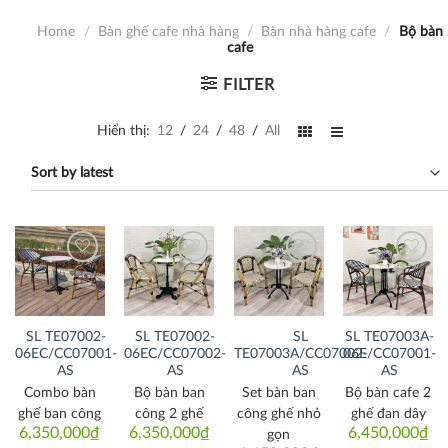
Home
/
Bàn ghế cafe nhà hàng
/
Bàn nhà hàng cafe
/
Bộ bàn
cafe
FILTER
Hiển thị:
12
/
24
/
48
/
All
Thích
Thích
Thích
Thích
SL TE07002-
SL TE07002-
SL
SL TE07003A-
06EC/CC07001-
06EC/CC07002-
TE07003A/CC07002-
06E/CC07001-
AS
AS
AS
AS
Combo bàn
Bộ bàn ban
Set bàn ban
Bộ bàn cafe 2
ghế ban công
công 2 ghế
công ghế nhỏ
ghế đan dây
6,350,000
₫
6,350,000
₫
6,450,000
₫
gọn