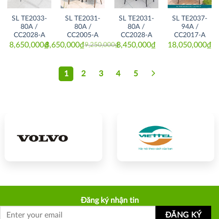
SL TE2033-
SL TE2031-
SL TE2031-
SL TE2037-
80A /
80A /
80A /
94A /
CC2028-A
CC2005-A
CC2028-A
CC2017-A
8,650,000
₫
8,650,000
₫
8,450,000
₫
18,050,000
₫
9,250,000
₫
Original
Current
price
price
was:
is:
9,250,000₫.
8,650,000₫.
1
2
3
4
5
Đăng ký nhận tin