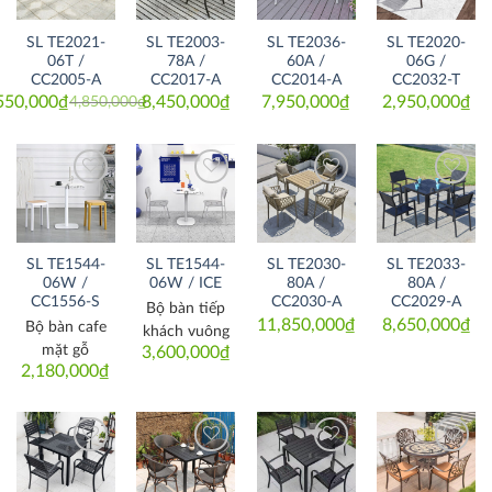
SL TE2021-
SL TE2003-
SL TE2036-
SL TE2020-
06T /
78A /
60A /
06G /
CC2005-A
CC2017-A
CC2014-A
CC2032-T
550,000
₫
8,450,000
₫
7,950,000
₫
2,950,000
₫
4,850,000
₫
Original
Current
price
price
was:
is:
4,850,000₫.
4,550,000₫.
Thích
Thích
Thích
Thích
SL TE1544-
SL TE1544-
SL TE2030-
SL TE2033-
06W /
06W / ICE
80A /
80A /
CC1556-S
CC2030-A
CC2029-A
Bộ bàn tiếp
11,850,000
₫
8,650,000
₫
Bộ bàn cafe
khách vuông
mặt gỗ
3,600,000
₫
2,180,000
₫
Thích
Thích
Thích
Thích