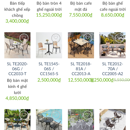
Bàn tiếp
Bộ bàn tròn 4
Bộ bàn cafe
Bộ bàn ghế
khách ghế xếp
ghế ngoài trời
mặt đá
cafe ngoài trời
15,250,000
₫
7,550,000
₫
8,650,000
₫
chồng
3,400,000
₫
Thích
Thích
Thích
Thích
SL TE2020-
SL TE1545-
SL TE2018-
SL TE2012-
06G /
06S /
81A /
70A /
CC2033-T
CC1565-S
CC2013-A
CC2005-A2
2,500,000
₫
12,550,000
5,250,000
₫
₫
5,550,00
Bộ bàn mặt
Original
Current
price
price
kính 4 ghế
was:
is:
5,550,000
5,250,000
lưới
4,850,000
₫
Thích
Thích
Thích
Thích