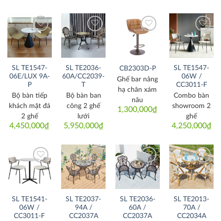
price
price
price
price
was:
is:
was:
is:
5,050,000₫.
4,550,000₫.
5,950,000
5,650,000
Thích
Thích
Thích
Thích
SL TE1547-
SL TE2036-
SL TE1547-
CB2303D-P
06E/LUX 9A-
60A/CC2039-
06W /
Ghế bar nâng
P
T
CC3011-F
hạ chân xám
Bộ bàn tiếp
Bộ bàn ban
Combo bàn
nâu
khách mặt đá
công 2 ghế
showroom 2
1,300,000
₫
2 ghế
lưới
ghế
4,450,000
₫
5,950,000
₫
4,250,000
₫
Thích
Thích
Thích
Thích
SL TE1541-
SL TE2037-
SL TE2036-
SL TE2013-
06W /
94A /
60A /
70A /
CC3011-F
CC2037A
CC2037A
CC2034A