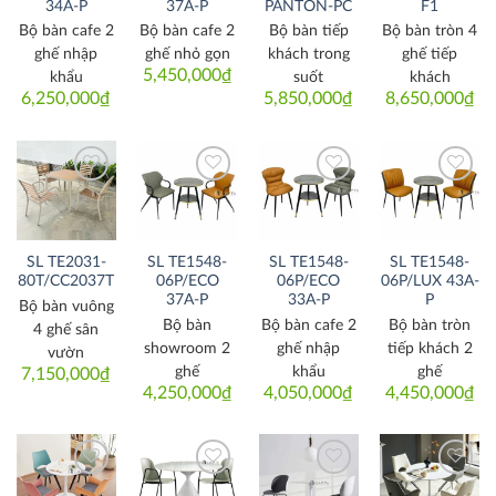
34A-P
37A-P
PANTON-PC
F1
Bộ bàn cafe 2
Bộ bàn cafe 2
Bộ bàn tiếp
Bộ bàn tròn 4
ghế nhập
ghế nhỏ gọn
khách trong
ghế tiếp
5,450,000
₫
khẩu
suốt
khách
6,250,000
₫
5,850,000
₫
8,650,000
₫
Thích
Thích
Thích
Thích
SL TE2031-
SL TE1548-
SL TE1548-
SL TE1548-
80T/CC2037T
06P/ECO
06P/ECO
06P/LUX 43A-
37A-P
33A-P
P
Bộ bàn vuông
Bộ bàn
Bộ bàn cafe 2
Bộ bàn tròn
4 ghế sân
showroom 2
ghế nhập
tiếp khách 2
vườn
ghế
khẩu
ghế
7,150,000
₫
4,250,000
₫
4,050,000
₫
4,450,000
₫