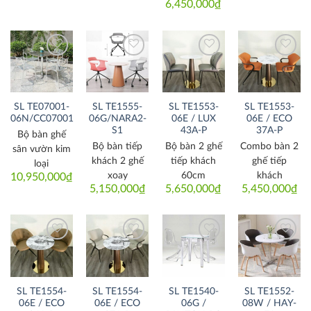
6,450,000
₫
Thích
Thích
Thích
Thích
SL TE07001-
SL TE1555-
SL TE1553-
SL TE1553-
06N/CC07001
06G/NARA2-
06E / LUX
06E / ECO
S1
43A-P
37A-P
Bộ bàn ghế
Bộ bàn tiếp
Bộ bàn 2 ghế
Combo bàn 2
sân vườn kim
khách 2 ghế
tiếp khách
ghế tiếp
loại
xoay
60cm
khách
10,950,000
₫
5,150,000
₫
5,650,000
₫
5,450,000
₫
Thích
Thích
Thích
Thích
SL TE1554-
SL TE1554-
SL TE1540-
SL TE1552-
06E / ECO
06E / ECO
06G /
08W / HAY-