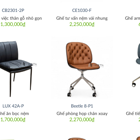
CB2301-2P
CE1030-F
 việc thân gỗ nhỏ gọn
Ghế tư vấn nệm vải nhung
Ghế arm
1,300,000
₫
2,250,000
₫
Thích
Thích
LUX 42A-P
Beetle 8-P1
hế ăn bọc nệm
Ghế phòng họp chân xoay
Ghế ti
1,700,000
₫
2,270,000
₫