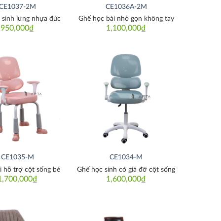
CE1037-2M
CE1036A-2M
 sinh lưng nhựa đúc
Ghế học bài nhỏ gọn không tay
950,000
₫
1,100,000
₫
Thích
Thích
CE1035-M
CE1034-M
 hỗ trợ cột sống bé
Ghế học sinh có giá đỡ cột sống
1,700,000
₫
1,600,000
₫