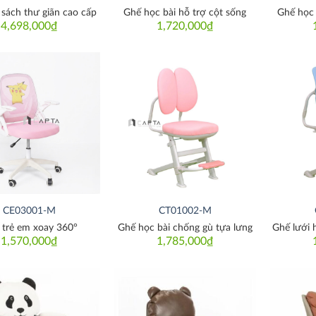
sách thư giãn cao cấp
Ghế học bài hỗ trợ cột sống
Ghế học 
4,698,000
₫
1,720,000
₫
Thích
Thích
CE03001-M
CT01002-M
 trẻ em xoay 360°
Ghế học bài chống gù tựa lưng
Ghế lưới 
1,570,000
₫
1,785,000
₫