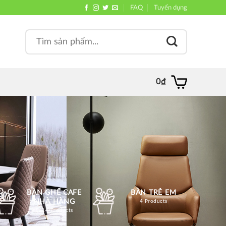
FAQ
Tuyển dụng
Search
, quán
for:
0
₫
BÀN GHẾ CAFE
BÀN TRẺ EM
NHÀ HÀNG
4 Products
1214 Products