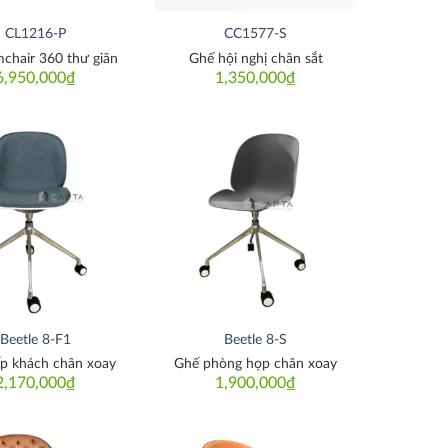
CL1216-P
CC1577-S
chair 360 thư giãn
Ghế hội nghị chân sắt
6,950,000
₫
1,350,000
₫
Thích
Thích
Beetle 8-F1
Beetle 8-S
ếp khách chân xoay
Ghế phòng họp chân xoay
2,170,000
₫
1,900,000
₫