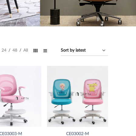
24
/
48
/
All
Thích
Thích
CE03003-M
CE03002-M