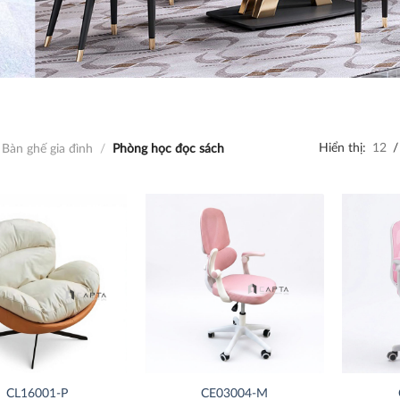
Hiển thị:
12
/
Bàn ghế gia đình
/
Phòng học đọc sách
Thích
Thích
CL16001-P
CE03004-M