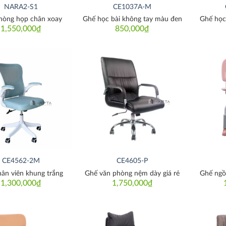
NARA2-S1
CE1037A-M
hòng họp chân xoay
Ghế học bài không tay màu đen
Ghế học
1,550,000
₫
850,000
₫
Thích
Thích
CE4562-2M
CE4605-P
ân viên khung trắng
Ghế văn phòng nệm dày giá rẻ
Ghế ngồi
1,300,000
₫
1,750,000
₫