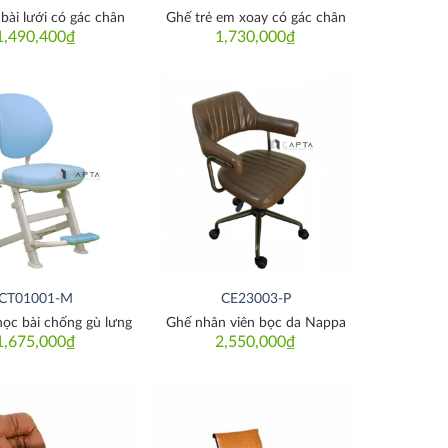
bài lưới có gác chân
Ghế trẻ em xoay có gác chân
1,490,400
₫
1,730,000
₫
Thích
Thích
CT01001-M
CE23003-P
học bài chống gù lưng
Ghế nhân viên bọc da Nappa
1,675,000
₫
2,550,000
₫