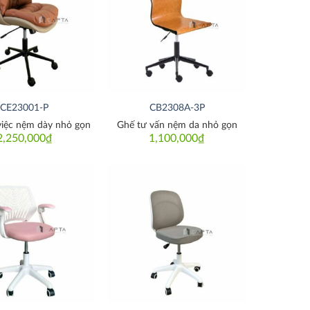
Thích
Thích
CE23001-P
CB2308A-3P
việc nệm dày nhỏ gọn
Ghế tư vấn nệm da nhỏ gọn
2,250,000
₫
1,100,000
₫
Thích
Thích