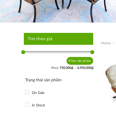
Tìm theo giá
Home
/
Filter
Min
Max
price
price
Price:
750,000₫
—
6,950,000₫
Trạng thái sản phẩm
On Sale
In Stock