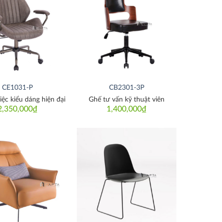
Thích
Thích
CE1031-P
CB2301-3P
iệc kiểu dáng hiện đại
Ghế tư vấn kỹ thuật viên
2,350,000
₫
1,400,000
₫
Thích
Thích