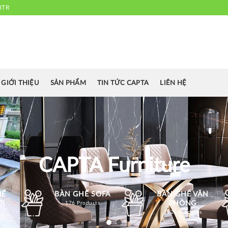
3TR
 chuyên cung cấp bàn ghế văn phòng, bàn ghế ăn nhà hàng, khách sạn
cafe.....
GIỚI THIỆU
SẢN PHẨM
TIN TỨC CAPTA
LIÊN HỆ
CAPTA Furniture
HẾ
BÀN GHẾ SOFA
BÀN GHẾ VĂN
ỜI
PHÒNG
176 Products
1126 Products