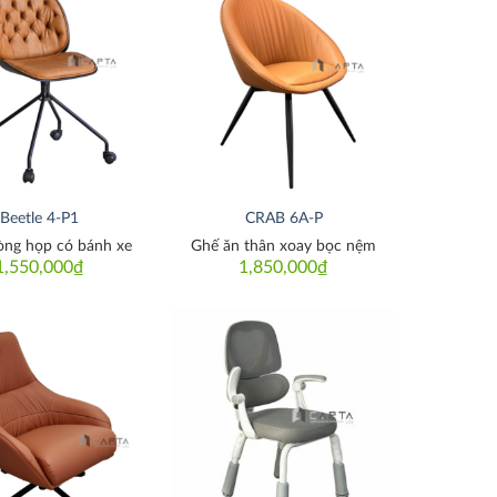
Thích
Thích
Beetle 4-P1
CRAB 6A-P
òng họp có bánh xe
Ghế ăn thân xoay bọc nệm
1,550,000
₫
1,850,000
₫
Thích
Thích