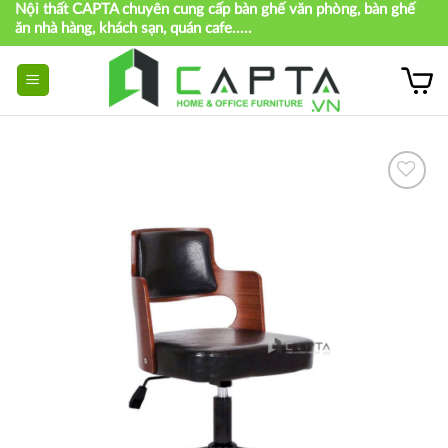
Nội thất CAPTA chuyên cung cấp bàn ghế văn phòng, bàn ghế
Skip
ăn nhà hàng, khách sạn, quán cafe.....
to
content
Thích