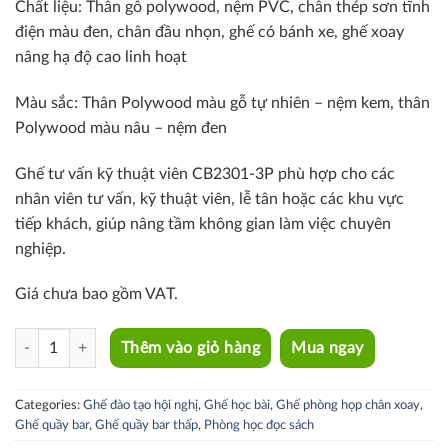
Chất liệu: T
hân gỗ polywood, nệm PVC, chân
thép sơn tĩnh
điện màu đen, chân đầu nhọn,
ghế có bánh xe, ghế xoay
nâng hạ độ cao linh hoạt
Màu sắc:
Thân Polywood màu gỗ tự nhiên – nệm kem, t
hân
Polywood màu nâu – nệm đen
Ghế tư vấn kỹ thuật viên CB2301-3P phù hợp cho các
nhân viên tư vấn, kỹ thuật viên, lễ tân hoặc các khu vực
tiếp khách, giúp nâng tầm không gian làm việc chuyên
nghiệp.
Giá chưa bao gồm VAT.
CB2301-3P quantity
Thêm vào giỏ hàng
Mua ngay
Categories:
Ghế đào tạo hội nghị
,
Ghế học bài
,
Ghế phòng họp chân xoay
,
Ghế quầy bar
,
Ghế quầy bar thấp
,
Phòng học đọc sách