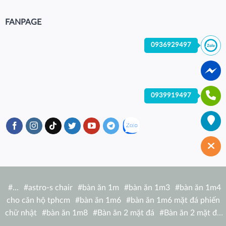
FANPAGE
0936929497
0939919497
#
…
#
astro-s chair
#
bàn ăn 1m
#
bàn ăn 1m3
#
bàn ăn 1m4
cho căn hộ tphcm
#
bàn ăn 1m6
#
bàn ăn 1m6 mặt đá phiến
chữ nhật
#
bàn ăn 1m8
#
Bàn ăn 2 mặt đá
#
Bàn ăn 2 mặt đá
tròn
#
bàn ăn 6 người
#
Bàn ăn bàn nhà hàng hiện đại
#
Bàn ăn