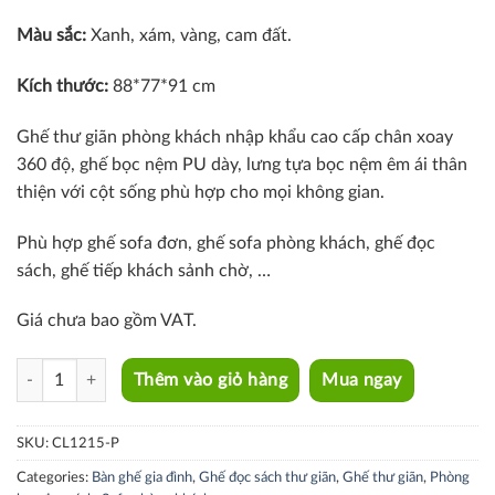
Màu sắc:
Xanh, xám, vàng, cam đất.
Kích thước:
88*77*91 cm
Ghế thư giãn phòng khách nhập khẩu cao cấp chân xoay
360 độ, ghế bọc nệm PU dày, lưng tựa bọc nệm êm ái thân
thiện với cột sống phù hợp cho mọi không gian.
Phù hợp ghế sofa đơn, ghế sofa phòng khách, ghế đọc
sách, ghế tiếp khách sảnh chờ, …
Giá chưa bao gồm VAT.
CL1215-P quantity
Thêm vào giỏ hàng
Mua ngay
SKU:
CL1215-P
Categories:
Bàn ghế gia đình
,
Ghế đọc sách thư giãn
,
Ghế thư giãn
,
Phòng