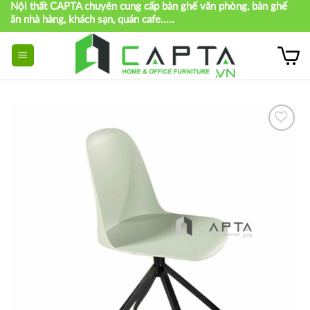
Nội thất CAPTA chuyên cung cấp bàn ghế văn phòng, bàn ghế
Skip
ăn nhà hàng, khách sạn, quán cafe.....
to
content
Thích