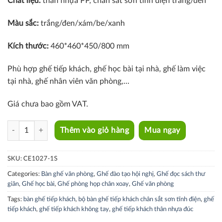
Chất liệu:
thân nhựa PP, chân sắt sơn tĩnh điện trắng/đen
Màu sắc:
trắng/đen/xám/be/xanh
Kích thước:
460*460*450/800 mm
Phù hợp ghế tiếp khách, ghế học bài tại nhà, ghế làm việc
tại nhà, ghế nhân viên văn phòng,…
Giá chưa bao gồm VAT.
CE1027-1S quantity
Thêm vào giỏ hàng
Mua ngay
SKU:
CE1027-1S
Categories:
Bàn ghế văn phòng
,
Ghế đào tạo hội nghị
,
Ghế đọc sách thư
giãn
,
Ghế học bài
,
Ghế phòng họp chân xoay
,
Ghế văn phòng
Tags:
bàn ghế tiếp khách
,
bộ bàn ghế tiếp khách chân sắt sơn tĩnh điện
,
ghế
tiếp khách
,
ghế tiếp khách không tay
,
ghế tiếp khách thân nhựa đúc