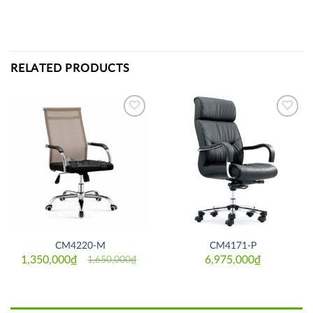
RELATED PRODUCTS
Thích
Thích
CM4220-M
CM4171-P
1,350,000
₫
6,975,000
₫
1,650,000
₫
Original
Current
price
price
was:
is:
1,650,000₫.
1,350,000₫.