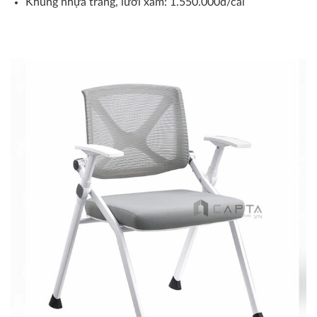
Khung nhựa trắng, lưới xám: 1.550.000đ/cái