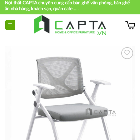
Nội thất CAPTA chuyên cung cấp bàn ghế văn phòng, bàn ghế
Skip
ăn nhà hàng, khách sạn, quán cafe.....
to
content
Thích