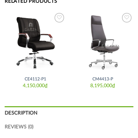
RELATED PRODUCTS
Thích
Thích
CE4112-P1
CM4413-P
4,150,000
₫
8,195,000
₫
DESCRIPTION
REVIEWS (0)