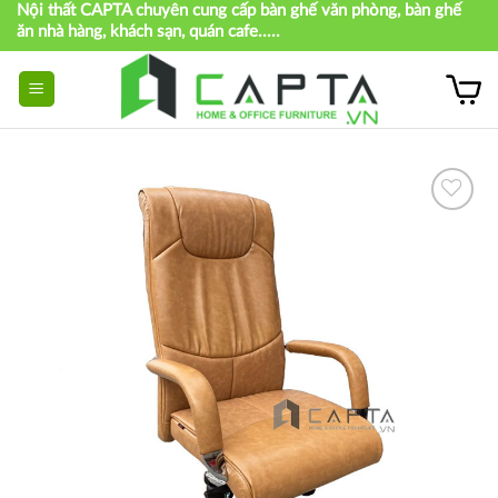
Nội thất CAPTA chuyên cung cấp bàn ghế văn phòng, bàn ghế
Skip
ăn nhà hàng, khách sạn, quán cafe.....
to
content
Thích