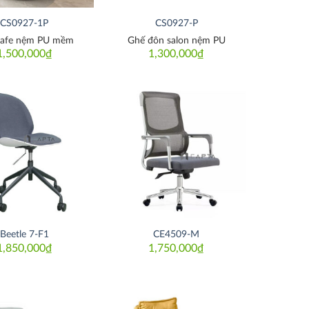
CS0927-1P
CS0927-P
cafe nệm PU mềm
Ghế đôn salon nệm PU
1,500,000
₫
1,300,000
₫
Thích
Thích
Beetle 7-F1
CE4509-M
1,850,000
₫
1,750,000
₫