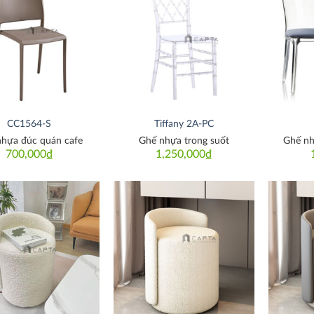
Thích
Thích
CC1564-S
Tiffany 2A-PC
nhựa đúc quán cafe
Ghế nhựa trong suốt
Ghế nh
700,000
₫
1,250,000
₫
Thích
Thích