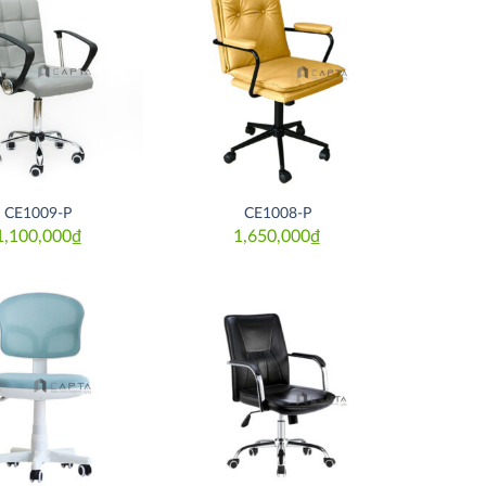
Thích
Thích
CE1009-P
CE1008-P
1,100,000
₫
1,650,000
₫
Thích
Thích