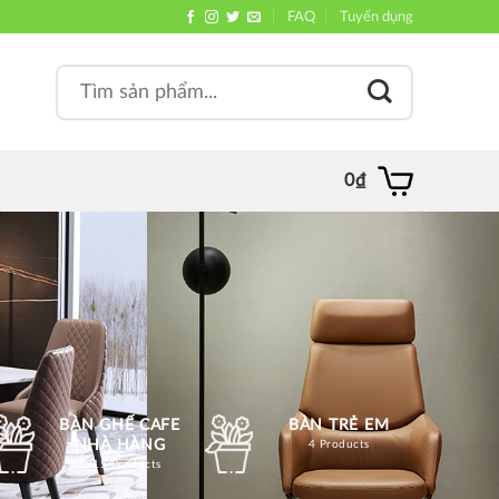
FAQ
Tuyển dụng
Search
, quán
for:
0
₫
BÀN GHẾ CAFE
BÀN TRẺ EM
NHÀ HÀNG
4 Products
1215 Products