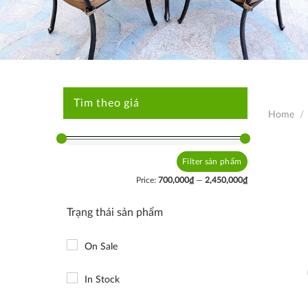
Tìm theo giá
Home
/
Filter
Min
Max
price
price
Price:
700,000₫
—
2,450,000₫
Trạng thái sản phẩm
On Sale
In Stock