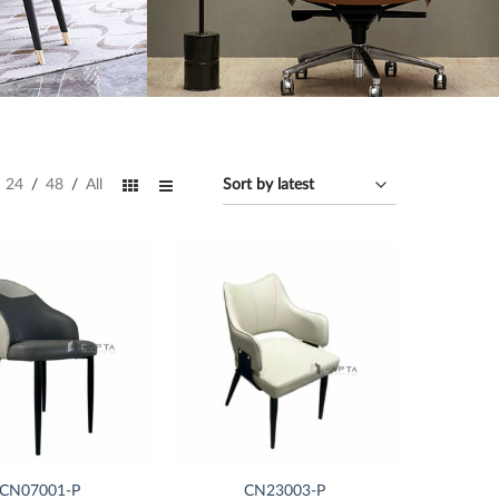
24
/
48
/
All
Thích
Thích
CN07001-P
CN23003-P