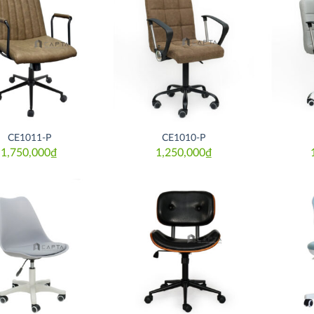
Thích
Thích
CE1011-P
CE1010-P
1,750,000
₫
1,250,000
₫
Thích
Thích