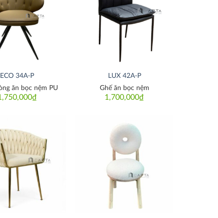
Thích
Thích
ECO 34A-P
LUX 42A-P
òng ăn bọc nệm PU
Ghế ăn bọc nệm
1,750,000
₫
1,700,000
₫
Thích
Thích