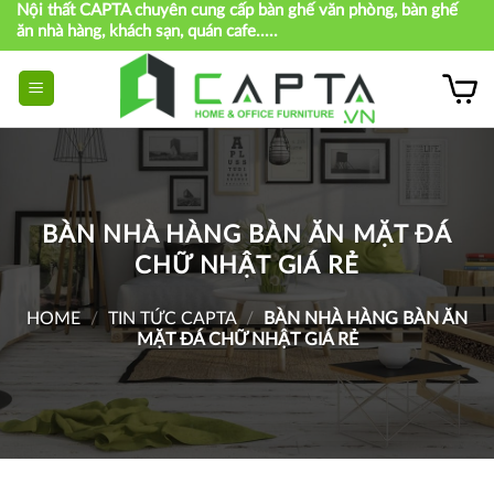
Nội thất CAPTA chuyên cung cấp bàn ghế văn phòng, bàn ghế
Skip
ăn nhà hàng, khách sạn, quán cafe.....
to
content
BÀN NHÀ HÀNG BÀN ĂN MẶT ĐÁ
CHỮ NHẬT GIÁ RẺ
HOME
/
TIN TỨC CAPTA
/
BÀN NHÀ HÀNG BÀN ĂN
MẶT ĐÁ CHỮ NHẬT GIÁ RẺ