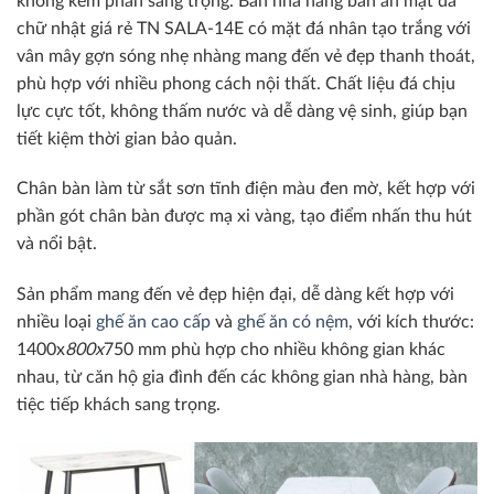
không kém phần sang trọng. Bàn nhà hàng bàn ăn mặt đá
chữ nhật giá rẻ TN SALA-14E có mặt đá nhân tạo trắng với
vân mây gợn sóng nhẹ nhàng mang đến vẻ đẹp thanh thoát,
phù hợp với nhiều phong cách nội thất. Chất liệu đá chịu
lực cực tốt, không thấm nước và dễ dàng vệ sinh, giúp bạn
tiết kiệm thời gian bảo quản.
Chân bàn làm từ sắt sơn tĩnh điện màu đen mờ, kết hợp với
phần gót chân bàn được mạ xi vàng, tạo điểm nhấn thu hút
và nổi bật.
Sản phẩm mang đến vẻ đẹp hiện đại, dễ dàng kết hợp với
nhiều loại
ghế ăn cao cấp
và
ghế ăn có nệm
,
với kích thước:
1400x
800x
750 mm phù hợp cho nhiều không gian khác
nhau, từ căn hộ gia đình đến các không gian nhà hàng, bàn
tiệc tiếp khách sang trọng.