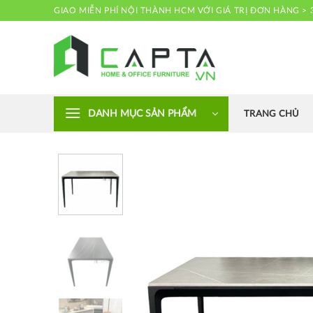
Skip
GIAO MIỄN PHÍ NỘI THÀNH HCM VỚI GIÁ TRỊ ĐƠN HÀNG > 
to
content
Nội thất CAPTA
DANH MỤC SẢN PHẨM
TRANG CHỦ