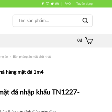
FAQ
Tuyển dụng
Search
, quán
for:
0
₫
òng ăn
/
Bàn phòng ăn mặt chữ nhật
hà hàng mặt đá 1m4
 mặt đá nhập khẩu TN1227-
bàn thép sơn tĩnh điện màu đen