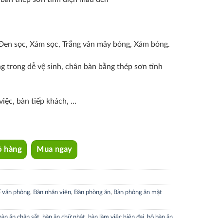
, Đen sọc, Xám sọc, Trắng vân mây bóng, Xám bóng.
 trong dễ vệ sinh, chân bàn bằng thép sơn tĩnh
iệc, bàn tiếp khách, …
ỏ hàng
Mua ngay
 văn phòng
,
Bàn nhân viên
,
Bàn phòng ăn
,
Bàn phòng ăn mặt
bàn ăn chân sắt
,
bàn ăn chữ nhật
,
bàn làm việc hiện đại
,
bộ bàn ăn