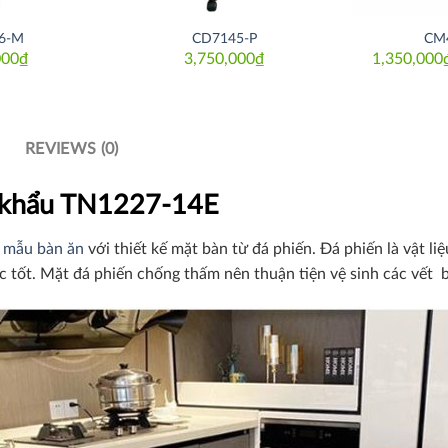
6-M
CD7145-P
CM
000
₫
3,750,000
₫
1,350,000
REVIEWS (0)
p khẩu TN1227-14E
à
mẫu bàn ăn
với thiết kế mặt bàn từ đá phiến. Đá phiến là vật l
c tốt. Mặt đá phiến chống thấm nên thuận tiện vệ sinh các vết b