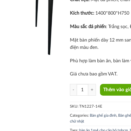
Kích thước:
1400*800*H750
Màu sắc đá phiến
: Trắng sọc
Mặt bàn phiến dày 12 mm sang
điện màu đen.
Phù hợp làm bàn ăn, bàn làm v
Giá chưa bao gồm VAT.
TN1227-14E quantity
Thêm vào gi
SKU:
TN1227-14E
Categories:
Bàn ghế gia đình
,
Bàn ghế
chữ nhật
Tags:
bàn ăn 1m4 cho căn hộ tphcm
,