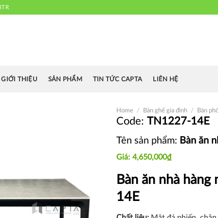
3TR
 chuyên cung cấp bàn ghế văn phòng, bàn ghế ăn nhà hàng, khách sạn
cafe.....
GIỚI THIỆU
SẢN PHẨM
TIN TỨC CAPTA
LIÊN HỆ
Home
/
Bàn ghế gia đình
/
Bàn ph
TN1227-14E
Tên sản phẩm:
Bàn ăn n
Thích
4,650,000
₫
Bàn ăn nhà hàng
14E
Chất liệu:
Mặt đá phiến, chân 