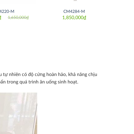
4220-M
CM4284-M
₫
1,850,000
₫
1,650,000
₫
Original
Current
price
price
was:
is:
1,650,000₫.
1,350,000₫.
iệu tự nhiên có độ cứng hoàn hảo, khả năng chịu
ẩn trong quá trình ăn uống sinh hoạt.