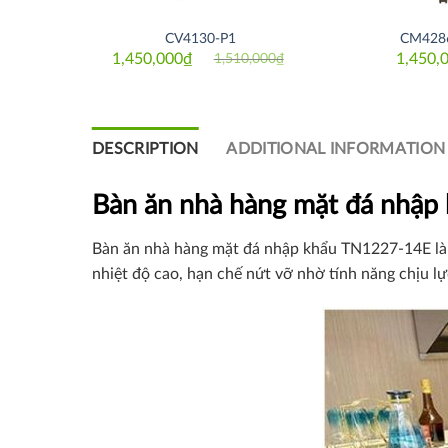
CV4130-P1
CM428
1,450,000
₫
1,450,
10,000
₫
1,510,000
₫
al
nt
Original
Current
price
price
was:
is:
,000₫.
,000₫.
1,510,000₫.
1,450,000₫.
DESCRIPTION
ADDITIONAL INFORMATION
Bàn ăn nhà hàng mặt đá nhậ
Bàn ăn nhà hàng mặt đá nhập khẩu TN1227-14E l
nhiệt độ cao, hạn chế nứt vỡ nhờ tính năng chịu lự