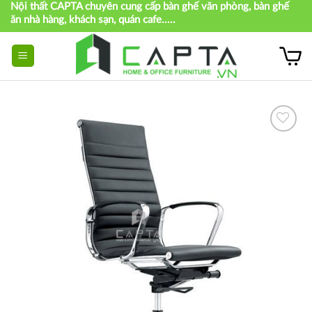
Nội thất CAPTA chuyên cung cấp bàn ghế văn phòng, bàn ghế
Skip
ăn nhà hàng, khách sạn, quán cafe.....
to
content
Thích