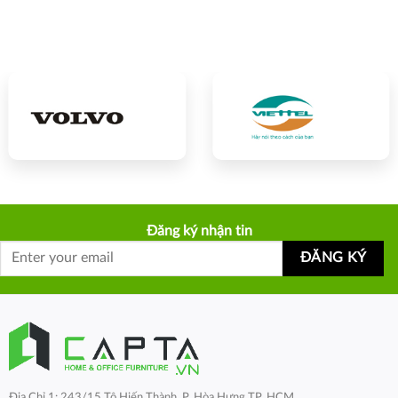
Đăng ký nhận tin
Địa Chỉ 1: 243/15 Tô Hiến Thành, P. Hòa Hưng TP. HCM