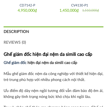
CD7142-P
CV4130-P1
4,950,000
₫
1,450,000
₫
1,510,000
₫
Original
Current
price
price
was:
is:
1,510,000₫.
1,450,000₫.
DESCRIPTION
REVIEWS (0)
Ghế giám đốc hiện đại nệm da simili cao cấp
Ghế giám đốc
hiện đại nệm da simili cao cấp
Mẫu ghế giám đốc nệm da công nghiệp với thiết kế hiện đại,
trẻ trung phù hợp với nhiều phong cách nội thất.
Ưu điểm độ dày nệm ngồi tương đối vẫn đảm bảo độ êm ái,
không gây tình trạng nóng bức khó chịu khi ngồi lâu.