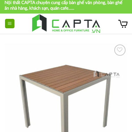
Nội thất CAPTA chuyên cung cấp bàn ghế văn phòng, bàn ghế
Skip
ăn nhà hàng, khách sạn, quán cafe.....
to
content
Thích