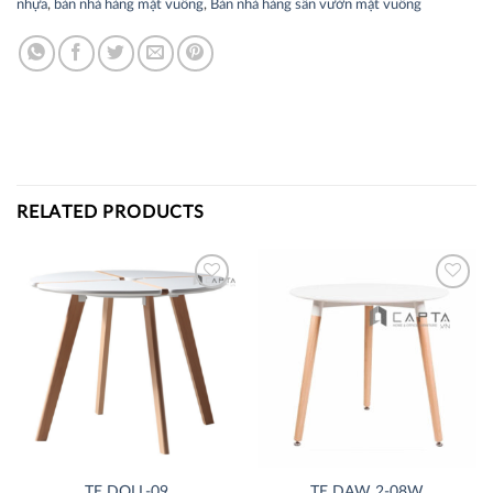
nhựa
,
bàn nhà hàng mặt vuông
,
Bàn nhà hàng sân vườn mặt vuông
RELATED PRODUCTS
Thích
Thích
TE DOLL-09
TE DAW 2-08W