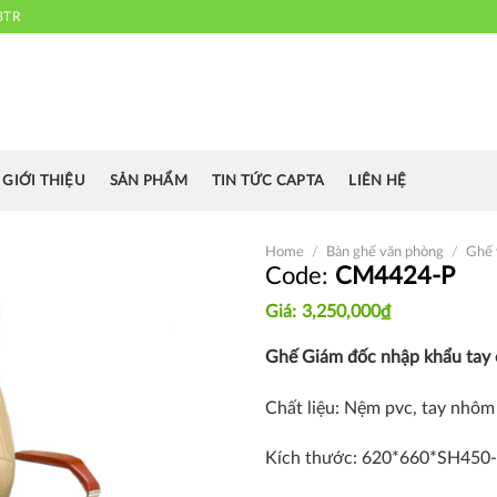
3TR
 chuyên cung cấp bàn ghế văn phòng, bàn ghế ăn nhà hàng, khách sạn
cafe.....
GIỚI THIỆU
SẢN PHẨM
TIN TỨC CAPTA
LIÊN HỆ
Home
/
Bàn ghế văn phòng
/
Ghế 
CM4424-P
3,250,000
₫
Thích
Ghế Giám đốc nhập khẩu tay 
Chất liệu: Nệm pvc, tay nhô
Kích thước: 620*660*SH450