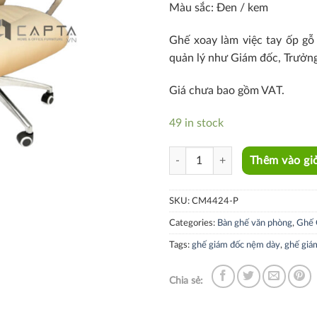
Màu sắc: Đen / kem
Ghế xoay làm việc tay ốp gỗ 
quản lý như Giám đốc, Trưởn
Giá chưa bao gồm VAT.
49 in stock
CM4424-P quantity
Thêm vào gi
SKU:
CM4424-P
Categories:
Bàn ghế văn phòng
,
Ghế 
Tags:
ghế giám đốc nệm dày
,
ghế giá
Chia sẻ: