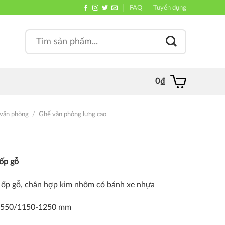
FAQ
Tuyển dụng
Search
, quán
for:
0
₫
văn phòng
/
Ghế văn phòng lưng cao
ốp gỗ
m ốp gỗ, chân hợp kim nhôm có bánh xe nhựa
-550/1150-1250 mm