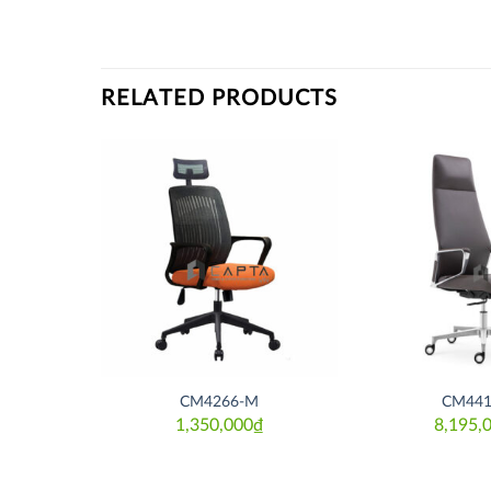
RELATED PRODUCTS
Thích
Thích
CM4266-M
CM441
1,350,000
₫
8,195,
10,000
₫
al
nt
,000₫.
,000₫.