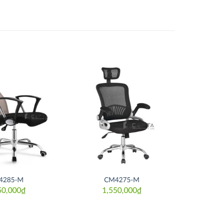
Thích
Thích
4285-M
CM4275-M
50,000
₫
1,550,000
₫