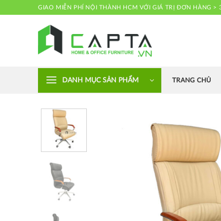
Skip
GIAO MIỄN PHÍ NỘI THÀNH HCM VỚI GIÁ TRỊ ĐƠN HÀNG > 
to
content
Nội thất CAPTA
DANH MỤC SẢN PHẨM
TRANG CHỦ