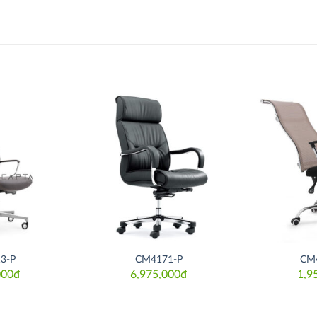
Thích
Thích
3-P
CM4171-P
CM
000
₫
6,975,000
₫
1,9