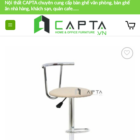
Nội thất CAPTA chuyên cung cấp bàn ghế văn phòng, bàn ghế
Skip
ăn nhà hàng, khách sạn, quán cafe.....
to
content
Thích