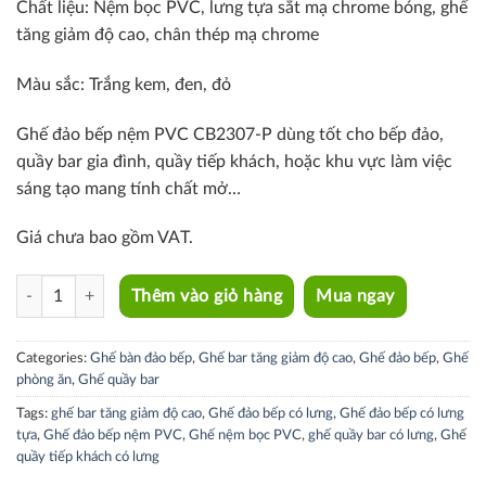
Chất liệu: N
ệm bọc PVC, l
ưng tựa sắt mạ chrome bóng, g
hế
tăng giảm độ cao, chân thép mạ chrome
Màu sắc: T
rắng kem, đen, đỏ
Ghế đảo bếp nệm PVC CB2307-P dùng tốt cho bếp đảo,
quầy bar gia đình, quầy tiếp khách, hoặc khu vực làm việc
sáng tạo mang tính chất mở…
Giá chưa bao gồm VAT.
CB2307-P quantity
Thêm vào giỏ hàng
Mua ngay
Categories:
Ghế bàn đảo bếp
,
Ghế bar tăng giảm độ cao
,
Ghế đảo bếp
,
Ghế
phòng ăn
,
Ghế quầy bar
Tags:
ghế bar tăng giảm độ cao
,
Ghế đảo bếp có lưng
,
Ghế đảo bếp có lưng
tựa
,
Ghế đảo bếp nệm PVC
,
Ghế nệm bọc PVC
,
ghế quầy bar có lưng
,
Ghế
quầy tiếp khách có lưng