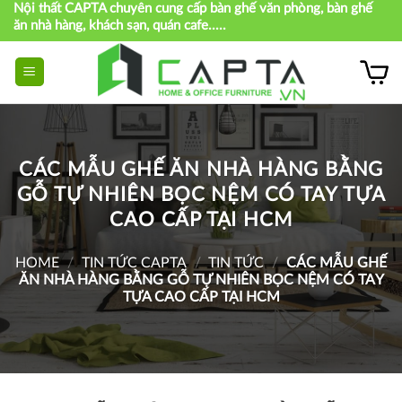
Nội thất CAPTA chuyên cung cấp bàn ghế văn phòng, bàn ghế
Skip
ăn nhà hàng, khách sạn, quán cafe.....
to
content
CÁC MẪU GHẾ ĂN NHÀ HÀNG BẰNG
GỖ TỰ NHIÊN BỌC NỆM CÓ TAY TỰA
CAO CẤP TẠI HCM
HOME
/
TIN TỨC CAPTA
/
TIN TỨC
/
CÁC MẪU GHẾ
ĂN NHÀ HÀNG BẰNG GỖ TỰ NHIÊN BỌC NỆM CÓ TAY
TỰA CAO CẤP TẠI HCM