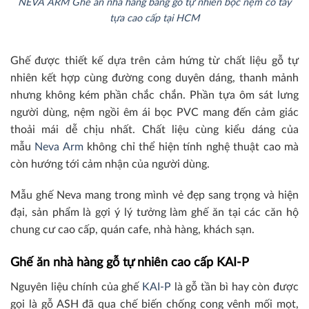
NEVA ARM Ghế ăn nhà hàng bằng gỗ tự nhiên bọc nệm có tay
tựa cao cấp tại HCM
Ghế được thiết kế dựa trên cảm hứng từ chất liệu gỗ tự
nhiên kết hợp cùng đường cong duyên dáng, thanh mảnh
nhưng không kém phần chắc chắn. Phần tựa ôm sát lưng
người dùng, nệm ngồi êm ái bọc PVC mang đến cảm giác
thoải mái dễ chịu nhất. Chất liệu cùng kiểu dáng của
mẫu
Neva Arm
không chỉ thể hiện tính nghệ thuật cao mà
còn hướng tới cảm nhận của người dùng.
Mẫu ghế Neva mang trong mình vẻ đẹp sang trọng và hiện
đại, sản phẩm là gợi ý lý tưởng làm ghế ăn tại các căn hộ
chung cư cao cấp, quán cafe, nhà hàng, khách sạn.
Ghế ăn nhà hàng
gỗ tự nhiên
cao cấp
KAI-P
Nguyên liệu chính của ghế
KAI-P
là gỗ tần bì hay còn được
gọi là gỗ ASH đã qua chế biến chống cong vênh mối mọt,