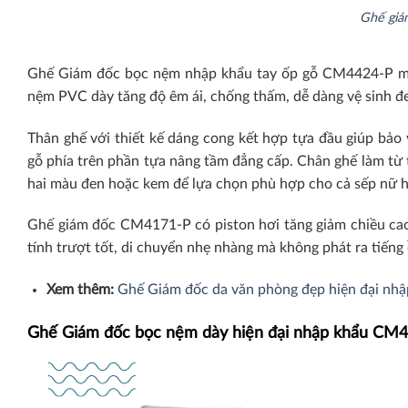
Ghế giá
Ghế Giám đốc bọc nệm nhập khẩu tay ốp gỗ CM4424-P mang 
nệm PVC dày tăng độ êm ái, chống thấm, dễ dàng vệ sinh đe
Thân ghế với thiết kế dáng cong kết hợp tựa đầu giúp bảo v
gỗ phía trên phần tựa nâng tầm đẳng cấp. Chân ghế làm t
hai màu đen hoặc kem để lựa chọn phù hợp cho cả sếp nữ 
Ghế giám đốc CM4171-P có piston hơi tăng giảm chiều cao.
tính trượt tốt, di chuyển nhẹ nhàng mà không phát ra tiếng
Xem thêm:
Ghế Giám đốc da văn phòng đẹp hiện đại nhậ
Ghế Giám đốc bọc nệm dày hiện đại nhập khẩu CM