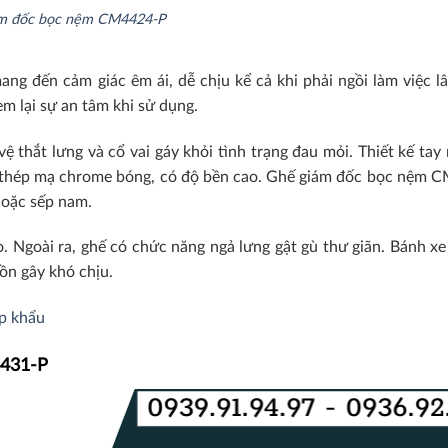
m đốc bọc nệm CM4424-P
đến cảm giác êm ái, dễ chịu kể cả khi phải ngồi làm việc lâu
m lại sự an tâm khi sử dụng.
ệ thắt lưng và cổ vai gáy khỏi tình trạng đau mỏi. Thiết kế ta
ừ thép mạ chrome bóng, có độ bền cao. Ghế giám đốc bọc nệm 
hoặc sếp nam.
 Ngoài ra, ghế có chức năng ngả lưng gật gù thư giãn.
Bánh xe
 ồn gây khó chịu
.
p khẩu
4431-P