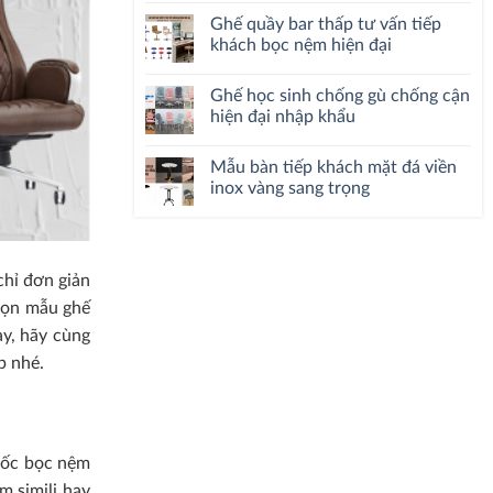
Ghế quầy bar thấp tư vấn tiếp
khách bọc nệm hiện đại
Ghế học sinh chống gù chống cận
hiện đại nhập khẩu
Mẫu bàn tiếp khách mặt đá viền
inox vàng sang trọng
hỉ đơn giản
chọn mẫu ghế
ày, hãy cùng
p nhé.
đốc bọc nệm
m simili hay