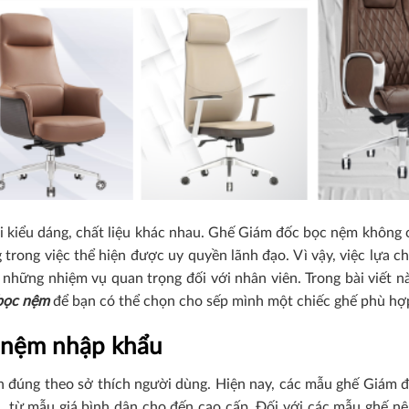
i kiểu dáng, chất liệu khác nhau.
Ghế Giám đốc bọc nệm không c
g trong việc thể hiện được uy quyền lãnh đạo.
Vì vậy, việc lựa 
những nhiệm vụ quan trọng đối với nhân viên. Trong bài viết n
bọc nệm
để bạn có thể chọn cho sếp mình một chiếc ghế phù hợ
c nệm nhập khẩu
n đúng theo sở thích người dùng. Hiện nay, các mẫu ghế Giám 
, từ mẫu giá bình dân cho đến cao cấp. Đối với các mẫu ghế nệ