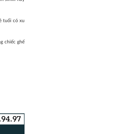
ẻ tuổi có xu
ng chiếc ghế