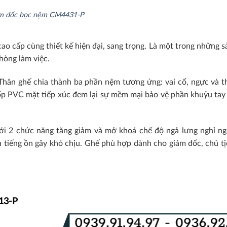
m đốc bọc nệm CM4431-P
 cấp cùng thiết kế hiện đại, sang trọng. Là một trong những 
hòng làm việc.
hân ghế chia thành ba phần nệm tương ứng: vai cổ, ngực và th
ốp PVC mặt tiếp xúc đem l
ại sự mềm mại bảo vệ phần khuỷu tay
ới 2 chức năng tăng giảm và mở khoá chế độ ngả lưng nghỉ ng
 tiếng ồn gây khó chịu.
Ghế phù hợp dành cho giám đốc, chủ tị
113-P