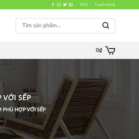
FAQ
Tuyển dụng
Search
, quán
for:
0
₫
 VỚI SẾP
 PHÙ HỢP VỚI SẾP