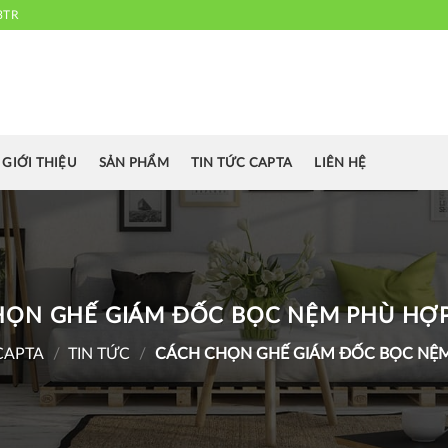
3TR
 chuyên cung cấp bàn ghế văn phòng, bàn ghế ăn nhà hàng, khách sạn
cafe.....
GIỚI THIỆU
SẢN PHẨM
TIN TỨC CAPTA
LIÊN HỆ
ỌN GHẾ GIÁM ĐỐC BỌC NỆM PHÙ HỢP
CAPTA
/
TIN TỨC
/
CÁCH CHỌN GHẾ GIÁM ĐỐC BỌC NỆM