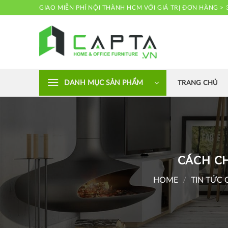
Skip
GIAO MIỄN PHÍ NỘI THÀNH HCM VỚI GIÁ TRỊ ĐƠN HÀNG > 
to
content
Nội thất CAPTA
DANH MỤC SẢN PHẨM
TRANG CHỦ
CÁCH CH
HOME
/
TIN TỨC 