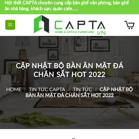
Nội thất CAPTA chuyên cung cấp bàn ghế văn phòng, bàn ghế
Skip
ăn nhà hàng, khách sạn, quán cafe.....
to
content
CẬP NHẬT BỘ BÀN ĂN MẶT ĐÁ
CHÂN SẮT HOT 2022
HOME
/
TIN TỨC CAPTA
/
TIN TỨC
/
CẬP NHẬT BỘ
BÀN ĂN MẶT ĐÁ CHÂN SẮT HOT 2022