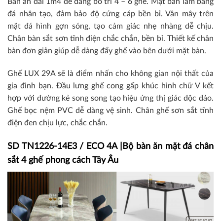
Bàn ăn dài 1m4 dễ dàng bố trí 4 – 6 ghế. Mặt bàn làm bằng
đá nhân tạo, đảm bảo độ cứng cáp bền bỉ. Vân mây trên
mặt đá hình gợn sóng, tạo cảm giác nhẹ nhàng dễ chịu.
Chân bàn sắt sơn tĩnh điện chắc chắn, bền bỉ. Thiết kế chân
bàn đơn giản giúp dễ dàng đẩy ghế vào bên dưới mặt bàn.
Ghế LUX 29A sẽ là điểm nhấn cho không gian nội thất của
gia đình bạn. Đầu lưng ghế cong gấp khúc hình chữ V kết
hợp với đường kẻ song song tạo hiệu ứng thị giác độc đáo.
Ghế bọc nệm PVC dễ dàng vệ sinh. Chân ghế sơn sắt tĩnh
điện đen chịu lực, chắc chắn.
SD TN1226-14E3 / ECO 4A |Bộ bàn ăn mặt đá chân
sắt 4 ghế phong cách Tây Âu