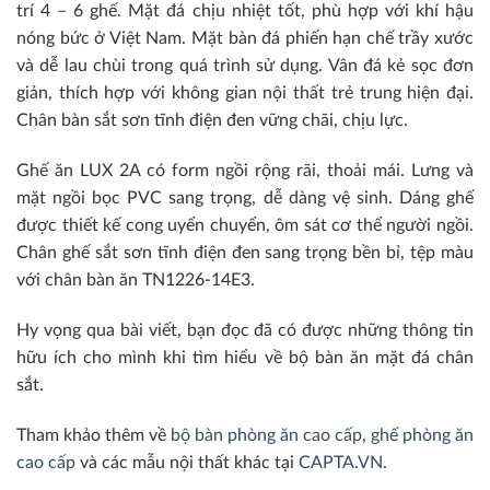
trí 4 – 6 ghế. Mặt đá chịu nhiệt tốt, phù hợp với khí hậu
nóng bức ở Việt Nam. Mặt bàn đá phiến hạn chế trầy xước
và dễ lau chùi trong quá trình sử dụng. Vân đá kẻ sọc đơn
giản, thích hợp với không gian nội thất trẻ trung hiện đại.
Chân bàn sắt sơn tĩnh điện đen vững chãi, chịu lực.
Ghế ăn LUX 2A có form ngồi rộng rãi, thoải mái. Lưng và
mặt ngồi bọc PVC sang trọng, dễ dàng vệ sinh. Dáng ghế
được thiết kế cong uyển chuyển, ôm sát cơ thể người ngồi.
Chân ghế sắt sơn tĩnh điện đen sang trọng bền bỉ, tệp màu
với chân bàn ăn TN1226-14E3.
Hy vọng qua bài viết, bạn đọc đã có được những thông tin
hữu ích cho mình khi tìm hiểu về bộ bàn ăn mặt đá chân
sắt.
Tham khảo thêm về
bộ bàn phòng ăn cao cấp
,
ghế phòng ăn
cao cấp
và các mẫu nội thất khác tại
CAPTA.VN
.