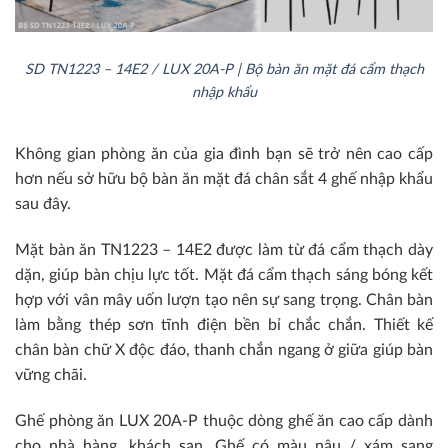
SD TN1223 – 14E2 / LUX 20A-P | Bộ bàn ăn mặt đá cẩm thạch
nhập khẩu
Không gian phòng ăn của gia đình bạn sẽ trở nên cao cấp
hơn nếu sở hữu bộ bàn ăn mặt đá chân sắt 4 ghế nhập khẩu
sau đây.
Mặt bàn ăn TN1223 – 14E2 được làm từ đá cẩm thạch dày
dặn, giúp bàn chịu lực tốt. Mặt đá cẩm thạch sáng bóng kết
hợp với vân mây uốn lượn tạo nên sự sang trọng. Chân bàn
làm bằng thép sơn tĩnh điện bền bỉ chắc chắn. Thiết kế
chân bàn chữ X độc đáo, thanh chắn ngang ở giữa giúp bàn
vững chãi.
Ghế phòng ăn LUX 20A-P thuộc dòng ghế ăn cao cấp dành
cho nhà hàng, khách sạn. Ghế có màu nâu / xám sang