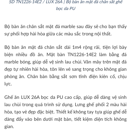
SD TN1226-14E2 / LUX 26A | Bộ bàn ăn mặt đá chân sắt ghế
bọc da PU
Bộ bàn ăn chân sắt mặt đá marble sau đây sẽ cho bạn thấy
sự phối hợp hài hòa giữa các màu sắc trong nội thất.
Bộ bàn ăn mặt đá chân sắt dài 1m4 rộng rãi, tiện lợi bày
biện nhiều đồ ăn. Mặt bàn TN1226-14E2 làm bằng đá
marble bóng, giúp dễ vệ sinh lau chùi. Vân mây trên mặt đá
đẹp tự nhiên hài hòa, tôn lên vẻ sang trọng cho không gian
phòng ăn. Chân bàn bằng sắt sơn tĩnh điện kiên cố, chịu
lực.
Ghế ăn LUX 26A bọc da PU cao cấp, giúp dễ dàng vệ sinh
lau chùi trong quá trình sử dụng. Lưng ghế phối 2 màu hài
hòa, tạo vẻ đẹp đặc biệt. Thiết kế không tay tựa giúp ghế dễ
dàng đẩy vào bên dưới mặt bàn, tiết kiệm diện tích không
gian.