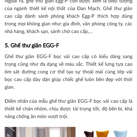
Ngoài ra, ghế thư giãn Egg-P còn được xem là biểu tượng
của ngành thiết kế nội thất của Đan Mạch. Ghế thư giãn
cao cấp dành sảnh phòng khách Egg-P thích hợp dùng
trong mọi không gian như: gia đình, văn phòng công ty, các
nhà hàng, khách sạn, sảnh chờ cao cấp,…
5. Ghế thư giãn EGG-F
Ghế thư giãn EGG-F bọc vải cao cấp có kiểu dáng sang
trọng cũng như đa dạng về màu sắc. Thiết kế lưng tựa cao
ôm sát đường cong cơ thể tạo sự thoải mái cùng lớp vải
bọc cao cấp dày dặn giúp chiếc ghế luôn bền đẹp với thời
gian.
Điểm nhấn của mẫu ghế thư giãn EGG-F bọc vải cao cấp là
thiết kế chân nhôm, chịu được tải trọng tốt, độ bền bỉ, khả
năng chống ăn mòn vượt trội.