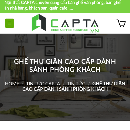
Nội thất CAPTA chuyên cung cấp bàn ghế văn phòng, bàn ghế
Skip
ăn nhà hàng, khách sạn, quán cafe.....
to
content
GHẾ THƯ GIÃN CAO CẤP DÀNH
SẢNH PHÒNG KHÁCH
HOME
/
TIN TỨC CAPTA
/
TIN TỨC
/
GHẾ THƯ GIÃN
CAO CẤP DÀNH SẢNH PHÒNG KHÁCH