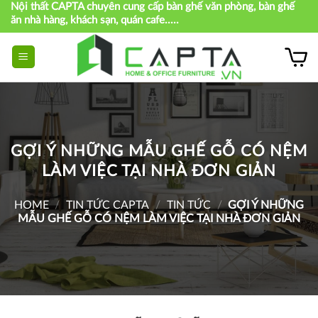
Nội thất CAPTA chuyên cung cấp bàn ghế văn phòng, bàn ghế
Skip
ăn nhà hàng, khách sạn, quán cafe.....
to
content
GỢI Ý NHỮNG MẪU GHẾ GỖ CÓ NỆM
LÀM VIỆC TẠI NHÀ ĐƠN GIẢN
HOME
/
TIN TỨC CAPTA
/
TIN TỨC
/
GỢI Ý NHỮNG
MẪU GHẾ GỖ CÓ NỆM LÀM VIỆC TẠI NHÀ ĐƠN GIẢN