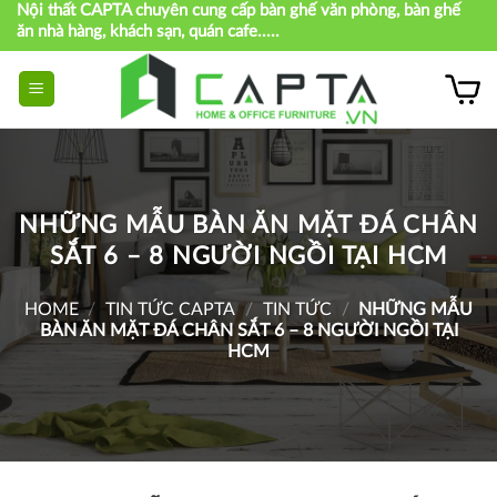
Nội thất CAPTA chuyên cung cấp bàn ghế văn phòng, bàn ghế
Skip
ăn nhà hàng, khách sạn, quán cafe.....
to
content
NHỮNG MẪU BÀN ĂN MẶT ĐÁ CHÂN
SẮT 6 – 8 NGƯỜI NGỒI TẠI HCM
HOME
/
TIN TỨC CAPTA
/
TIN TỨC
/
NHỮNG MẪU
BÀN ĂN MẶT ĐÁ CHÂN SẮT 6 – 8 NGƯỜI NGỒI TẠI
HCM