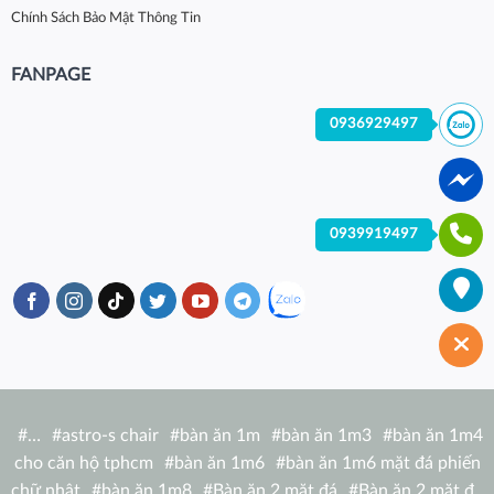
Chính Sách Bảo Mật Thông Tin
FANPAGE
0936929497
0939919497
#
…
#
astro-s chair
#
bàn ăn 1m
#
bàn ăn 1m3
#
bàn ăn 1m4
cho căn hộ tphcm
#
bàn ăn 1m6
#
bàn ăn 1m6 mặt đá phiến
chữ nhật
#
bàn ăn 1m8
#
Bàn ăn 2 mặt đá
#
Bàn ăn 2 mặt đá