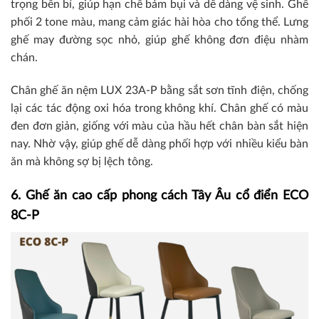
trọng bền bỉ, giúp hạn chế bám bụi và dễ dàng vệ sinh. Ghế
phối 2 tone màu, mang cảm giác hài hòa cho tổng thể. Lưng
ghế may đường sọc nhỏ, giúp ghế không đơn điệu nhàm
chán.
Chân ghế ăn nệm LUX 23A-P bằng sắt sơn tĩnh điện, chống
lại các tác động oxi hóa trong không khí. Chân ghế có màu
đen đơn giản, giống với màu của hầu hết chân bàn sắt hiện
nay. Nhờ vậy, giúp ghế dễ dàng phối hợp với nhiều kiểu bàn
ăn mà không sợ bị lệch tông.
6. Ghế ăn cao cấp phong cách Tây Âu cổ điển ECO
8C-P