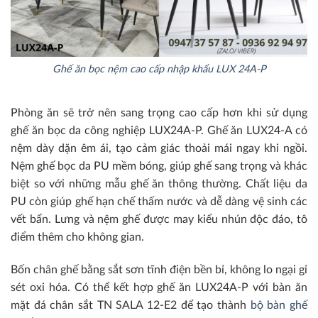
Ghế ăn bọc nệm cao cấp nhập khẩu LUX 24A-P
Phòng ăn sẽ trở nên sang trọng cao cấp hơn khi sử dụng
ghế ăn bọc da công nghiệp LUX24A-P. Ghế ăn LUX24-A có
nệm dày dặn êm ái, tạo cảm giác thoải mái ngay khi ngồi.
Nệm ghế bọc da PU mềm bóng, giúp ghế sang trọng và khác
biệt so với những mẫu ghế ăn thông thường. Chất liệu da
PU còn giúp ghế hạn chế thấm nước và dễ dàng vệ sinh các
vết bẩn. Lưng và nệm ghế được may kiểu nhún độc đáo, tô
điểm thêm cho không gian.
Bốn chân ghế bằng sắt sơn tĩnh điện bền bỉ, không lo ngại gỉ
sét oxi hóa. Có thể kết hợp ghế ăn LUX24A-P với bàn ăn
mặt đá chân sắt TN SALA 12-E2 để tạo thành
bộ bàn ghế