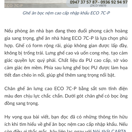
Ghế ăn bọc nệm cao cấp nhập khẩu ECO 7C-P
Nếu phòng ăn nhà bạn đang theo đuổi phong cách hoàng
gia sang trọng, ghế ăn nhà hàng ECO 7C-P là lựa chọn phù
hợp. Ghế có form rộng rãi, giúp không gian được lấp đầy,
không bị trống trải. Lưng ghế cao và uốn cong nhẹ, tạo cảm
giác quyền lực quý phái. Chất liệu da PU cao cấp, sờ vào
cảm giác êm mềm. Phía sau lưng ghế bọc PU được làm họa
tiết đan chéo in nổi, giúp ghế thêm sang trọng nổi bật.
Chân ghế ăn lưng cao ECO 7C-P bằng sắt sơn tĩnh điện
màu đen chịu lực chắc chắn. Dưới gót chân ghế có bọc ồng
đồng sang trọng.
Hy vọng qua bài viết, bạn đọc đã có những thông tin hữu
ích khi tìm hiểu về ghế ăn bọc nệm cao cấp nhập khẩu. Nếu
còn điều gì thắc mắc, hãy liên lạc ngay với
Nội thất CAPTA
.