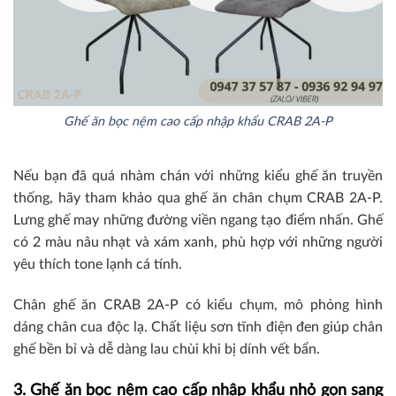
Ghế ăn bọc nệm cao cấp nhập khẩu CRAB 2A-P
Nếu bạn đã quá nhàm chán với những kiểu ghế ăn truyền
thống, hãy tham khảo qua ghế ăn chân chụm CRAB 2A-P.
Lưng ghế may những đường viền ngang tạo điểm nhấn. Ghế
có 2 màu nâu nhạt và xám xanh, phù hợp với những người
yêu thích tone lạnh cá tính.
Chân ghế ăn CRAB 2A-P có kiểu chụm, mô phỏng hình
dáng chân cua độc lạ. Chất liệu sơn tĩnh điện đen giúp chân
ghế bền bỉ và dễ dàng lau chùi khi bị dính vết bẩn.
3. Ghế ăn bọc nệm cao cấp nhập khẩu nhỏ gọn sang