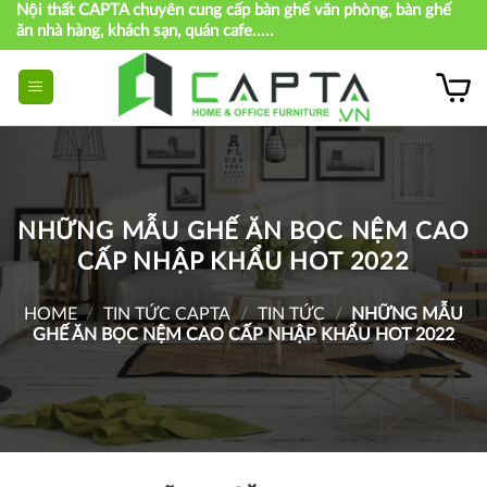
Nội thất CAPTA chuyên cung cấp bàn ghế văn phòng, bàn ghế
Skip
ăn nhà hàng, khách sạn, quán cafe.....
to
content
NHỮNG MẪU GHẾ ĂN BỌC NỆM CAO
CẤP NHẬP KHẨU HOT 2022
HOME
/
TIN TỨC CAPTA
/
TIN TỨC
/
NHỮNG MẪU
GHẾ ĂN BỌC NỆM CAO CẤP NHẬP KHẨU HOT 2022