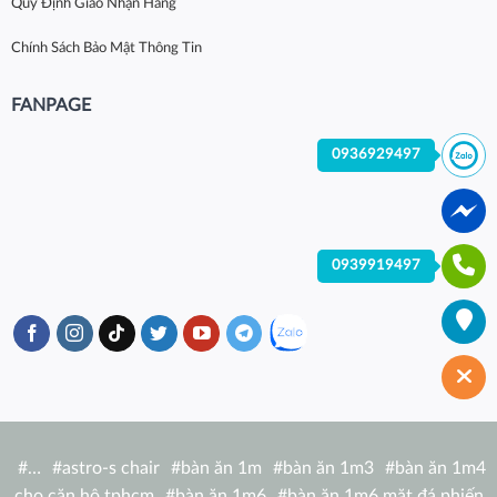
Quy Định Giao Nhận Hàng
Chính Sách Bảo Mật Thông Tin
FANPAGE
0936929497
0939919497
#
…
#
astro-s chair
#
bàn ăn 1m
#
bàn ăn 1m3
#
bàn ăn 1m4
cho căn hộ tphcm
#
bàn ăn 1m6
#
bàn ăn 1m6 mặt đá phiến