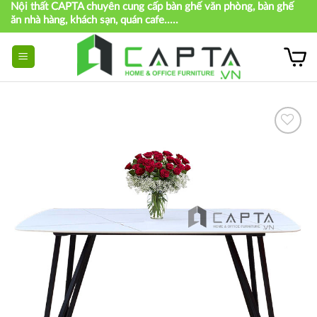
Nội thất CAPTA chuyên cung cấp bàn ghế văn phòng, bàn ghế
Skip
ăn nhà hàng, khách sạn, quán cafe.....
to
content
Thích