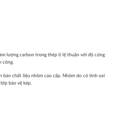
850,000₫.
750,000₫.
àm lượng carbon trong thép tỉ lệ thuận với độ cứng
n công.
n bàn chất liệu nhôm cao cấp. Nhôm do có tính oxi
lớp bảo vệ kép.