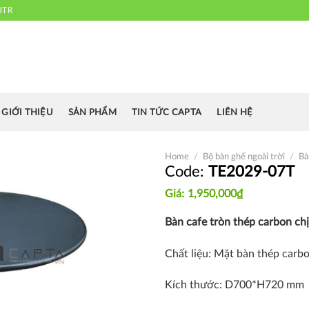
3TR
 chuyên cung cấp bàn ghế văn phòng, bàn ghế ăn nhà hàng, khách sạn
cafe.....
GIỚI THIỆU
SẢN PHẨM
TIN TỨC CAPTA
LIÊN HỆ
Home
/
Bộ bàn ghế ngoài trời
/
Bà
TE2029-07T
1,950,000
₫
Thích
Bàn cafe tròn thép carbon ch
Chất liệu: Mặt bàn thép carb
Kích thước: D700*H720 mm