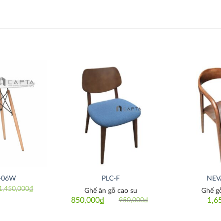
Thích
Thích
-06W
PLC-F
NEV
1,450,000
₫
Ghế ăn gỗ cao su
Ghế g
iginal
rrent
ice
ice
850,000
₫
1,6
950,000
₫
Original
Current
as:
price
price
450,000₫.
50,000₫.
was:
is: