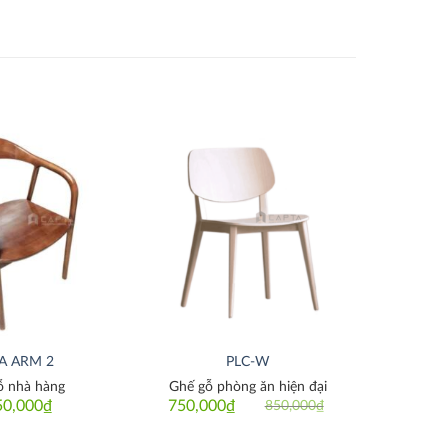
Thích
Thích
A ARM 2
PLC-W
ỗ nhà hàng
Ghế gỗ phòng ăn hiện đại
50,000
₫
750,000
₫
850,000
₫
Original
Current
price
price
was:
is: