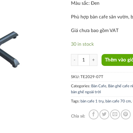
Màu sắc: Đen
Phù hợp bàn cafe sân vườn, 
Giá chưa bao gồm VAT
30 in stock
TE2029-07T quantity
Thêm vào gi
SKU:
TE2029-07T
Categories:
Bàn Cafe
,
Bàn ghế cafe n
bàn ghế ngoài trời
Tags:
bàn cafe 1 trụ
,
bàn cafe 70 cm
,
Chia sẻ: