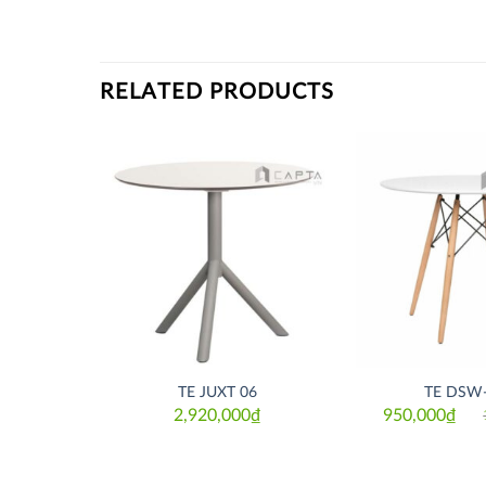
RELATED PRODUCTS
Thích
Thích
S
TE JUXT 06
TE DSW
₫
2,920,000
₫
950,000
₫
Or
Cu
pr
pr
w
is:
1,
9