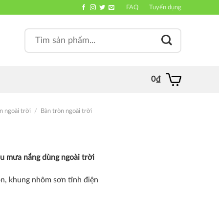
FAQ
Tuyển dụng
Search
, quán
for:
0
₫
n ngoài trời
/
Bàn tròn ngoài trời
ịu mưa nắng dùng ngoài trời
on, khung nhôm sơn tĩnh điện